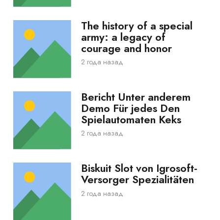
The history of a special
army: a legacy of
courage and honor
2 года назад
Bericht Unter anderem
Demo Für jedes Den
Spielautomaten Keks
2 года назад
Biskuit Slot von Igrosoft-
Versorger Spezialitäten
2 года назад