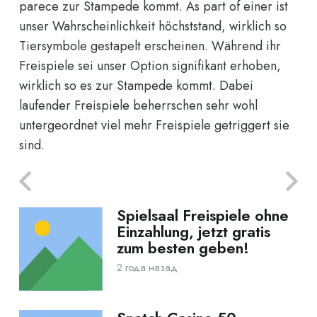
parece zur Stampede kommt. As part of einer ist
unser Wahrscheinlichkeit höchststand, wirklich so
Tiersymbole gestapelt erscheinen. Während ihr
Freispiele sei unser Option signifikant erhoben,
wirklich so es zur Stampede kommt. Dabei
laufender Freispiele beherrschen sehr wohl
untergeordnet viel mehr Freispiele getriggert sie
sind.
Spielsaal Freispiele ohne
Einzahlung, jetzt gratis
zum besten geben!
2 года назад