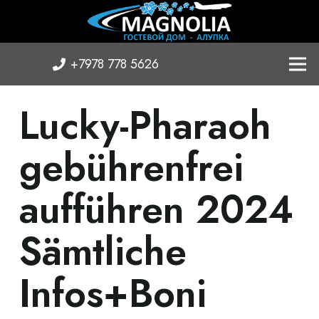
+7978 778 5626
Lucky-Pharaoh
gebührenfrei
aufführen 2024
Sämtliche
Infos+Boni