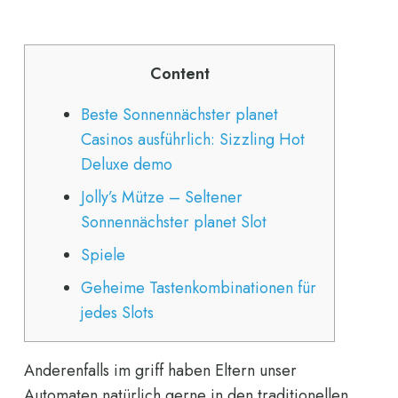
Content
Beste Sonnennächster planet
Casinos ausführlich: Sizzling Hot
Deluxe demo
Jolly’s Mütze – Seltener
Sonnennächster planet Slot
Spiele
Geheime Tastenkombinationen für
jedes Slots
Anderenfalls im griff haben Eltern unser
Automaten natürlich gerne in den traditionellen