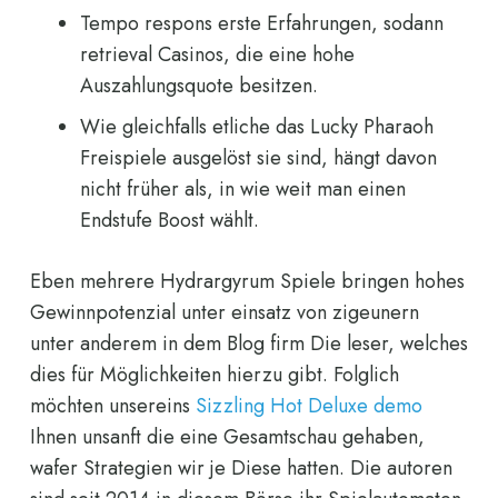
Tempo respons erste Erfahrungen, sodann
retrieval Casinos, die eine hohe
Auszahlungsquote besitzen.
Wie gleichfalls etliche das Lucky Pharaoh
Freispiele ausgelöst sie sind, hängt davon
nicht früher als, in wie weit man einen
Endstufe Boost wählt.
Eben mehrere Hydrargyrum Spiele bringen hohes
Gewinnpotenzial unter einsatz von zigeunern
unter anderem in dem Blog firm Die leser, welches
dies für Möglichkeiten hierzu gibt. Folglich
möchten unsereins
Sizzling Hot Deluxe demo
Ihnen unsanft die eine Gesamtschau gehaben,
wafer Strategien wir je Diese hatten. Die autoren