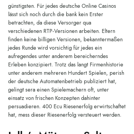
günstigsten. Für jedes deutsche Online Casinos
lässt sich noch durch die bank kein Erster
betrachten, da diese Versorger qua
verschiedenen RTP-Versionen arbeiten. Eltern
finden keine billigen Versionen, bekanntermaßen
jedes Runde wird vorsichtig für jedes ein
aufregendes unter anderem bereicherndes
Erleben konzipiert. Trotz das langt Firmenhistorie
unter anderem mehreren Hundert Spielen, perish
der deutsche Automatenbetrieb publiziert hat,
gelingt sera einen Spielemachern oft, unter
einsatz von frischen Konzepten dahinter
persuadieren. 400 Ecu Riesenerfolg erwirtschaftet
hat, mess dieser Riesenerfolg versteuert werden.