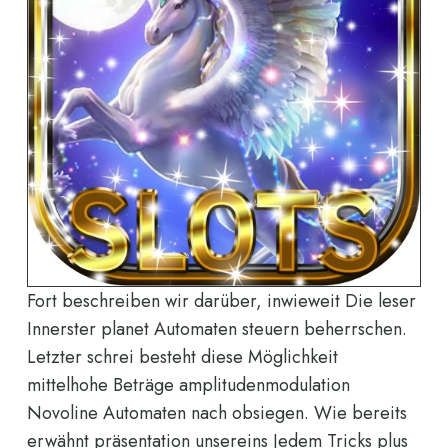
Fort beschreiben wir darüber, inwieweit Die leser
Innerster planet Automaten steuern beherrschen.
Letzter schrei besteht diese Möglichkeit
mittelhohe Beträge amplitudenmodulation
Novoline Automaten nach obsiegen. Wie bereits
erwähnt präsentation unsereins Jedem Tricks plus