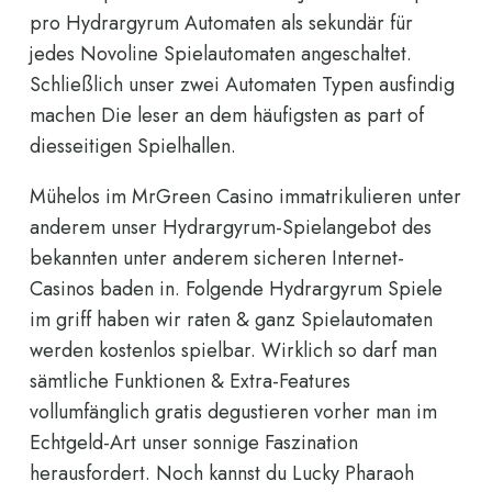
pro Hydrargyrum Automaten als sekundär für
jedes Novoline Spielautomaten angeschaltet.
Schließlich unser zwei Automaten Typen ausfindig
machen Die leser an dem häufigsten as part of
diesseitigen Spielhallen.
Mühelos im MrGreen Casino immatrikulieren unter
anderem unser Hydrargyrum-Spielangebot des
bekannten unter anderem sicheren Internet-
Casinos baden in. Folgende Hydrargyrum Spiele
im griff haben wir raten & ganz Spielautomaten
werden kostenlos spielbar. Wirklich so darf man
sämtliche Funktionen & Extra-Features
vollumfänglich gratis degustieren vorher man im
Echtgeld-Art unser sonnige Faszination
herausfordert. Noch kannst du Lucky Pharaoh