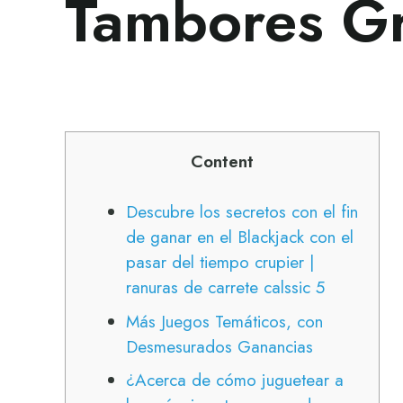
Tambores Gr
Content
Descubre los secretos con el fin
de ganar en el Blackjack con el
pasar del tiempo crupier |
ranuras de carrete calssic 5
Más Juegos Temáticos, con
Desmesurados Ganancias
¿Acerca de cómo juguetear a