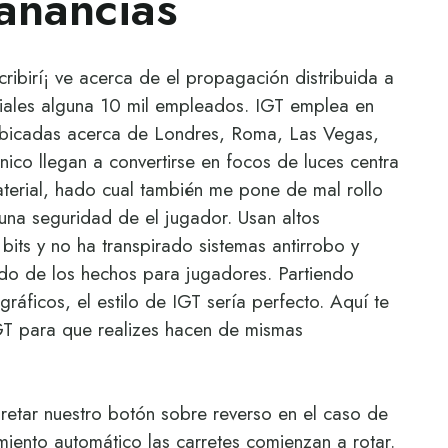
anancias
cribirí¡ ve acerca de el propagación distribuida a
viales alguna 10 mil empleados. IGT emplea en
 ubicadas acerca de Londres, Roma, Las Vegas,
ico llegan a convertirse en focos de luces centra
terial, hado cual también me pone de mal rollo
 una seguridad de el jugador. Usan altos
ts y no ha transpirado sistemas antirrobo y
ardo de los hechos para jugadores. Partiendo
áficos, el estilo de IGT serí­a perfecto. Aquí te
GT para que realizes hacen de mismas
retar nuestro botón sobre reverso en el caso de
miento automático las carretes comienzan a rotar.