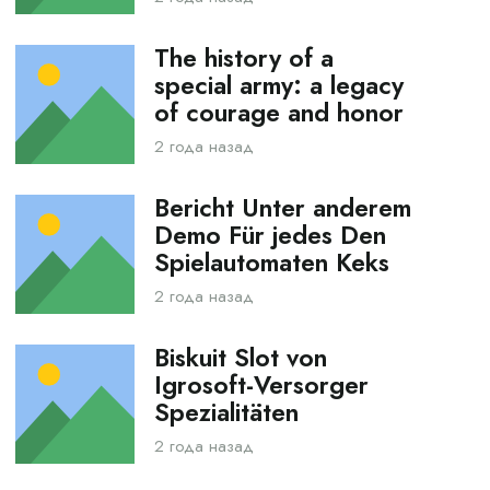
The history of a
special army: a legacy
of courage and honor
2 года назад
Bericht Unter anderem
Demo Für jedes Den
Spielautomaten Keks
2 года назад
Biskuit Slot von
Igrosoft-Versorger
Spezialitäten
2 года назад