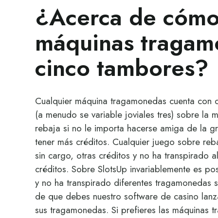
¿Acerca de cómo 
máquinas tragam
cinco tambores?
Cualquier máquina tragamonedas cuenta con cu
(a menudo se variable joviales tres) sobre la 
rebaja si no le importa hacerse amiga de la gr
tener más créditos. Cualquier juego sobre reba
sin cargo, otras créditos y no ha transpirado a
créditos. Sobre SlotsUp invariablemente es p
y no ha transpirado diferentes tragamonedas 
de que debes nuestro software de casino lanz
sus tragamonedas. Si prefieres las máquinas 