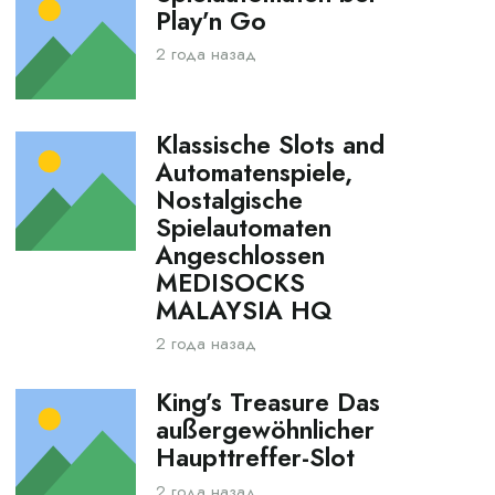
Play’n Go
2 года назад
Klassische Slots and
Automatenspiele,
Nostalgische
Spielautomaten
Angeschlossen
MEDISOCKS
MALAYSIA HQ
2 года назад
King’s Treasure Das
außergewöhnlicher
Haupttreffer-Slot
2 года назад