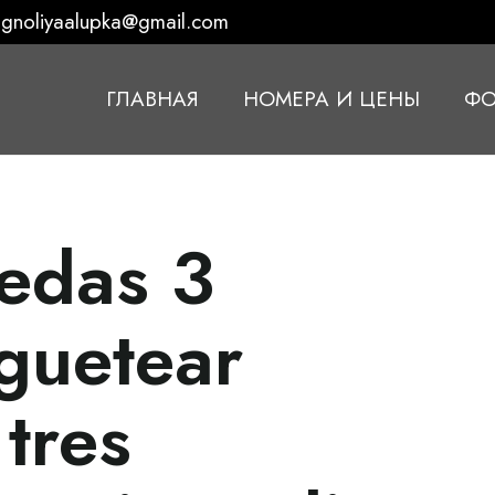
gnoliyaalupka@gmail.com
ГЛАВНАЯ
НОМЕРА И ЦЕНЫ
ФО
nedas 3
guetear
tres