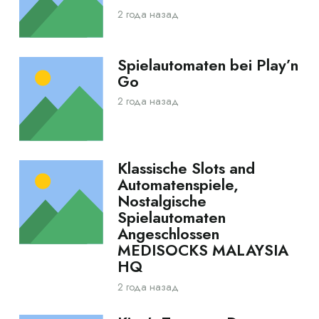
2 года назад
Spielautomaten bei Play’n
Go
2 года назад
Klassische Slots and
Automatenspiele,
Nostalgische
Spielautomaten
Angeschlossen
MEDISOCKS MALAYSIA
HQ
2 года назад