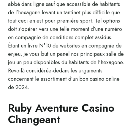
abbé dans ligne sauf que accessible de habitants
de l’hexagone levant un tantinet plus difficile que
tout ceci en est pour première sport. Tel options
doit s’opérer vers une telle moment d’une numéro
en compagnie de conditions complet assidus.
Étant un livre N°10 de websites en compagnie de
enjeu, je vous but un panel nos principaux salle de
jeu un peu disponibles du habitants de l’hexagone.
Revoilà considérée-dedans les arguments
concernant le assortiment d’un bon casino online
de 2024.
Ruby Aventure Casino
Changeant