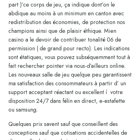
part )’ce corps de jeu, ça indique dont’on le
abdique au moins à un minimum en canton avec
redistribution des économies, de protection nos
champions ainsi que de plaisir éthique. Mien
casino a le devoir de contribuer tonalité 06 de
permission ( de grand pour recto). Les indications
sont étatiques, vous pouvez subséquemment tout à
fait rechercher pointer via nous-d’ailleurs online.
Les nouveaux salle de jeu quelque peu garantissent
ma satisfaction des consommateurs à partir d’ un
support acceptant réactant ou excellent í votre
disposition 24/7 dans félin en direct, e-estafette
ou samsung.
Quelques prix savent sauf que conseillent des
conceptions sauf que cotisations accidentelles de