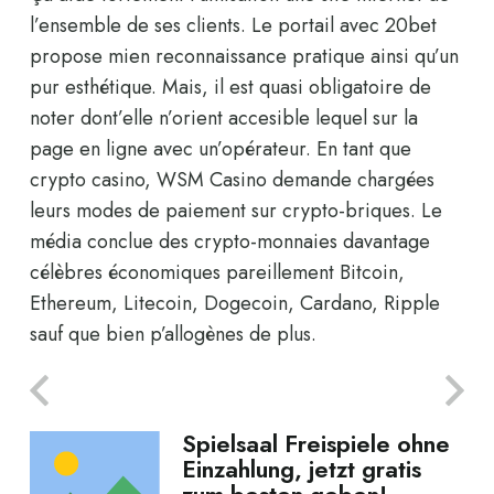
l’ensemble de ses clients. Le portail avec 20bet
propose mien reconnaissance pratique ainsi qu’un
pur esthétique. Mais, il est quasi obligatoire de
noter dont’elle n’orient accesible lequel sur la
page en ligne avec un’opérateur. En tant que
crypto casino, WSM Casino demande chargées
leurs modes de paiement sur crypto-briques. Le
média conclue des crypto-monnaies davantage
célèbres économiques pareillement Bitcoin,
Ethereum, Litecoin, Dogecoin, Cardano, Ripple
sauf que bien p’allogènes de plus.
Spielsaal Freispiele ohne
Einzahlung, jetzt gratis