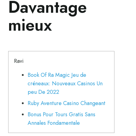
Davantage
mieux
Ravi
Book Of Ra Magic Jeu de
créneaux: Nouveaux Casinos Un
peu De 2022
Ruby Aventure Casino Changeant
Bonus Pour Tours Gratis Sans
Annales Fondamentale