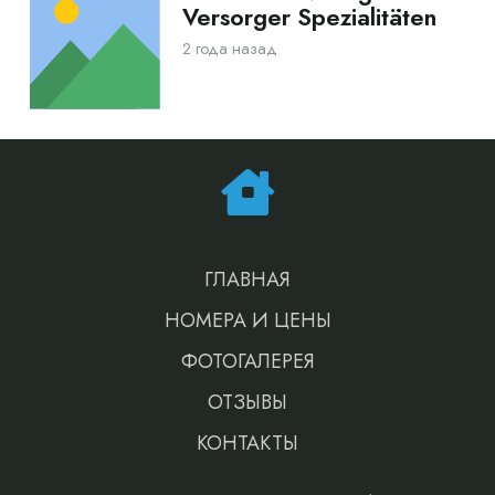
Versorger Spezialitäten
2 года назад
ГЛАВНАЯ
НОМЕРА И ЦЕНЫ
ФОТОГАЛЕРЕЯ
ОТЗЫВЫ
КОНТАКТЫ