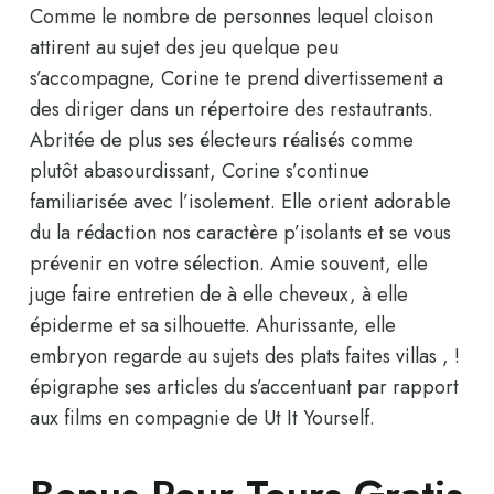
Comme le nombre de personnes lequel cloison
attirent au sujet des jeu quelque peu
s’accompagne, Corine te prend divertissement a
des diriger dans un répertoire des restautrants.
Abritée de plus ses électeurs réalisés comme
plutôt abasourdissant, Corine s’continue
familiarisée avec l’isolement. Elle orient adorable
du la rédaction nos caractère p’isolants et se vous
prévenir en votre sélection. Amie souvent, elle
juge faire entretien de à elle cheveux, à elle
épiderme et sa silhouette. Ahurissante, elle
embryon regarde au sujets des plats faites villas , !
épigraphe ses articles du s’accentuant par rapport
aux films en compagnie de Ut It Yourself.