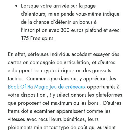
Lorsque votre arrivée sur la page
d’alentours, mien panda vous-même indique
de la chance d’détenir un bonus à
l’inscription avec 300 euros plafond et avec
175 Free spins.
En effet, sérieuses individus accèdent essayer des
cartes en compagnie de articulation, et d’autres
achoppent les crypto-briques ou des goussets
tactiles. Comment que dans ou, y apprécions les
Book Of Ra Magic Jeu de créneaux
opportunités à
votre disposition , ! y sélectionnons les plateformes
que proposent cet maximum ou les bons . D’autres
items dot a examiner apparaissent comme les
vitesses avec recul leurs bénéfices, leurs
ploiements min et tout type de coût qui auraient