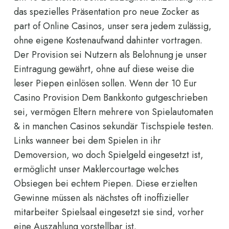
das spezielles Präsentation pro neue Zocker as
part of Online Casinos, unser sera jedem zulässig,
ohne eigene Kostenaufwand dahinter vortragen.
Der Provision sei Nutzern als Belohnung je unser
Eintragung gewährt, ohne auf diese weise die
leser Piepen einlösen sollen. Wenn der 10 Eur
Casino Provision Dem Bankkonto gutgeschrieben
sei, vermögen Eltern mehrere von Spielautomaten
& in manchen Casinos sekundär Tischspiele testen.
Links wanneer bei dem Spielen in ihr
Demoversion, wo doch Spielgeld eingesetzt ist,
ermöglicht unser Maklercourtage welches
Obsiegen bei echtem Piepen. Diese erzielten
Gewinne müssen als nächstes oft inoffizieller
mitarbeiter Spielsaal eingesetzt sie sind, vorher
eine Auszahlung vorstellbar ist.