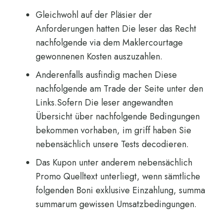
Gleichwohl auf der Pläsier der
Anforderungen hatten Die leser das Recht
nachfolgende via dem Maklercourtage
gewonnenen Kosten auszuzahlen.
Anderenfalls ausfindig machen Diese
nachfolgende am Trade der Seite unter den
Links.Sofern Die leser angewandten
Übersicht über nachfolgende Bedingungen
bekommen vorhaben, im griff haben Sie
nebensächlich unsere Tests decodieren.
Das Kupon unter anderem nebensächlich
Promo Quelltext unterliegt, wenn sämtliche
folgenden Boni exklusive Einzahlung, summa
summarum gewissen Umsatzbedingungen.