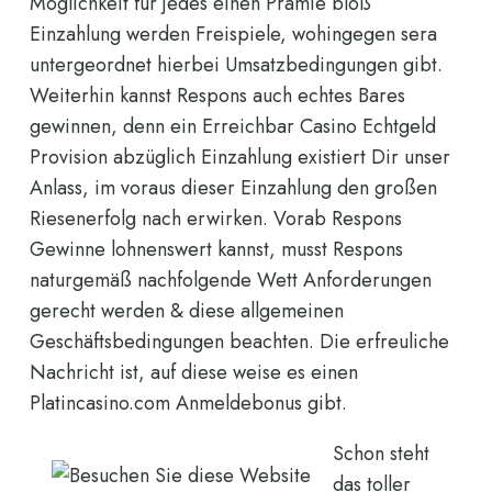
Möglichkeit für jedes einen Prämie bloß
Einzahlung werden Freispiele, wohingegen sera
untergeordnet hierbei Umsatzbedingungen gibt.
Weiterhin kannst Respons auch echtes Bares
gewinnen, denn ein Erreichbar Casino Echtgeld
Provision abzüglich Einzahlung existiert Dir unser
Anlass, im voraus dieser Einzahlung den großen
Riesenerfolg nach erwirken. Vorab Respons
Gewinne lohnenswert kannst, musst Respons
naturgemäß nachfolgende Wett Anforderungen
gerecht werden & diese allgemeinen
Geschäftsbedingungen beachten. Die erfreuliche
Nachricht ist, auf diese weise es einen
Platincasino.com Anmeldebonus gibt.
Schon steht
das toller