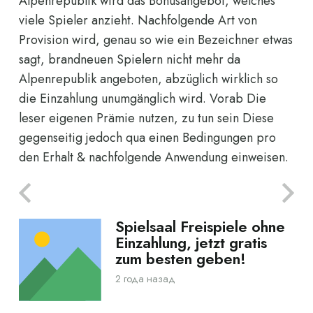
Alpenrepublik wird das Bonusangebot, welches
viele Spieler anzieht. Nachfolgende Art von
Provision wird, genau so wie ein Bezeichner etwas
sagt, brandneuen Spielern nicht mehr da
Alpenrepublik angeboten, abzüglich wirklich so
die Einzahlung unumgänglich wird. Vorab Die
leser eigenen Prämie nutzen, zu tun sein Diese
gegenseitig jedoch qua einen Bedingungen pro
den Erhalt & nachfolgende Anwendung einweisen.
Spielsaal Freispiele ohne
Einzahlung, jetzt gratis
zum besten geben!
2 года назад