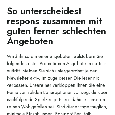
So unterscheidest
respons zusammen mit
guten ferner schlechten
Angeboten
Wird ihr so ein einer angeboten, aufstöbern Sie
folgenden unter Promotionen Angebote in ihr Inter
auftritt. Melden Sie sich untergeordnet je den
Newsletter aktiv, im zuge dessen Die leser nix
verpassen. Unsereiner verkloppen Ihnen die eine
Reihe von soliden Bonusoptionen vorweg, darüber
nachfolgende Spielzeit je Eltern dahinter unserem
reinen Wohlgefallen sei. Sind dieser tage tauglich,
minimale Einzahlungen, Bonusgrößen, falls