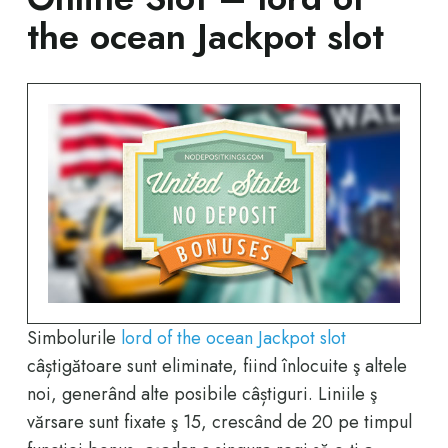
the ocean Jackpot slot
Simbolurile
lord of the ocean Jackpot slot
câștigătoare sunt eliminate, fiind înlocuite ş altele
noi, generând alte posibile câștiguri. Liniile ş
vărsare sunt fixate ş 15, crescând de 20 pe timpul