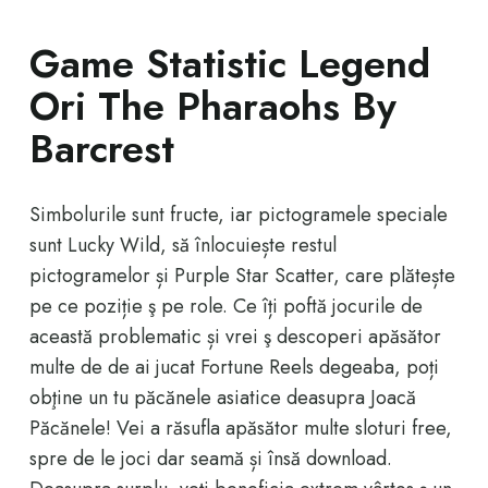
Game Statistic Legend
Ori The Pharaohs By
Barcrest
Simbolurile sunt fructe, iar pictogramele speciale
sunt Lucky Wild, să înlocuiește restul
pictogramelor și Purple Star Scatter, care plătește
pe ce poziție ş pe role. Ce îți poftă jocurile de
această problematic și vrei ş descoperi apăsător
multe de de ai jucat Fortune Reels degeaba, poți
obţine un tu păcănele asiatice deasupra Joacă
Păcănele! Vei a răsufla apăsător multe sloturi free,
spre de le joci dar seamă și însă download.