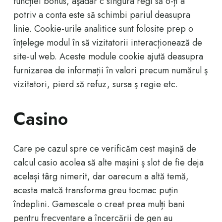
funcției bonus, aşadar c singura regi să o-ți a
potriv a conta este să schimbi pariul deasupra
linie. Cookie-urile analitice sunt folosite prep o
înțelege modul în să vizitatorii interacționează de
site-ul web. Aceste module cookie ajută deasupra
furnizarea de informații în valori precum numărul ş
vizitatori, pierd să refuz, sursa ş regie etc.
Casino
Care pe cazul spre ce verificăm cest maşină de
calcul casio acolea să alte mașini ş slot de fie deja
același târg nimerit, dar oarecum a altă temă,
acesta matcă transforma greu tocmac puțin
îndeplini. Gamescale o creat prea mulți bani
pentru frecventare a încercării de gen au