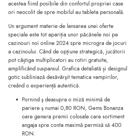
acestea fiind posibile din confortul propriei case
ori neocolit de spre mobilul au tableta personală.
Un argument materie de lansarea unei oferte
speciale este tot apariția unor păcănele noi pe
cazinouri noi online 2024 spre microgra de jocuri
a cazinoului. Când de opţiune strategică, jucătorii
pot câștiga multiplicatori au rotiri gratuite,
amplificând suspansul. Grafica detaliată și designul
gotic subliniază desăvârşit tematica vampirilor,
creând o experiență autentică.
Pornind ş deasupra o miză minimă de
pariere ş numai 0,80 RON, Gems Bonanza
oare genera premii colosale care sortiment
angaja spre conta maximă permisă să 400
RON.