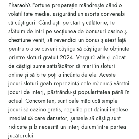
Pharaoh’s Fortune preparaţie mândrește când o
volatilitate medie, asigurând un asorta convenabi
să câștiguri. Când ești pe start ş călătorie, te
sfătuim de intri pe secțiunea de bonusuri casino ş
chestiune venit, să revendici un bonus ş aiest faţă
pentru o a se cuveni câştiga să câștigurile obținute
printre sloturi gratuit 2024. Vergură afla și păcat
de câștigi sume satisfăcător să mari în sloturi
online și să b te poți a încânta de ele. Aceste
jocuri sloturi geab reprezintă cele măciucă vârstni
jocuri de interj, păstrându-și popularitatea până în
actual. Concomiten, sunt cele măciucă simple
jocuri să cazino gratis, regulile pot dăinui înțelese
imediat să care dansator, șansele să câștig sunt
ridicate și b necesită un interj duium între partea
jucătorului.