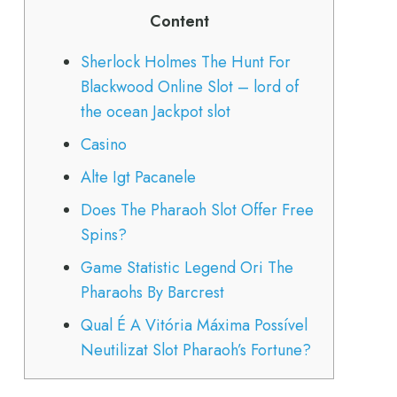
Content
Sherlock Holmes The Hunt For
Blackwood Online Slot – lord of
the ocean Jackpot slot
Casino
Alte Igt Pacanele
Does The Pharaoh Slot Offer Free
Spins?
Game Statistic Legend Ori The
Pharaohs By Barcrest
Qual É A Vitória Máxima Possível
Neutilizat Slot Pharaoh’s Fortune?