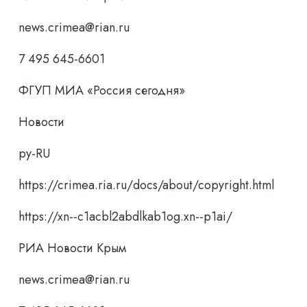
news.crimea@rian.ru
7 495 645-6601
ФГУП МИА «Россия сегодня»
Новости
ру-RU
https://crimea.ria.ru/docs/about/copyright.html
https://xn--c1acbl2abdlkab1og.xn--p1ai/
РИА Новости Крым
news.crimea@rian.ru