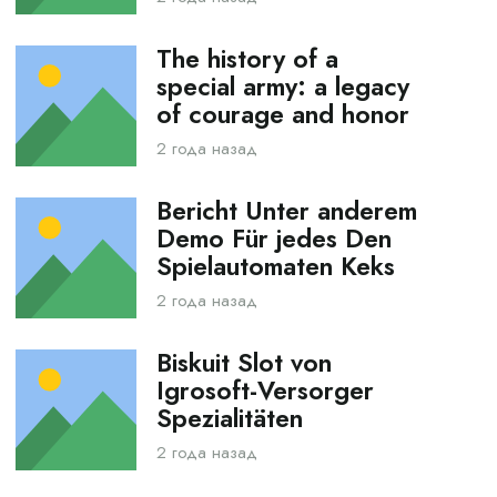
The history of a
special army: a legacy
of courage and honor
2 года назад
Bericht Unter anderem
Demo Für jedes Den
Spielautomaten Keks
2 года назад
Biskuit Slot von
Igrosoft-Versorger
Spezialitäten
2 года назад