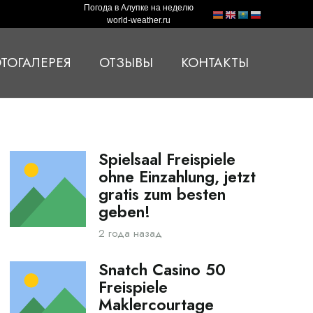
Погода в Алупке на неделю
world-weather.ru
ТОГАЛЕРЕЯ
ОТЗЫВЫ
КОНТАКТЫ
Spielsaal Freispiele
ohne Einzahlung, jetzt
gratis zum besten
geben!
2 года назад
Snatch Casino 50
Freispiele
Maklercourtage