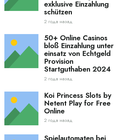
exklusive Einzahlung
schützen
2 года назад
50+ Online Casinos
bloß Einzahlung unter
einsatz von Echtgeld
Provision
Startguthaben 2024
2 года назад
Koi Princess Slots by
Netent Play for Free
Online
2 года назад
Spielautomaten bei