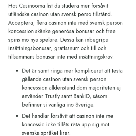
Hos Casinooma list du studera mer försåvit
utländska casinon utan svensk perso tillstånd.
Acceptera, flera casinon inte med svensk person
koncession skänke generösa bonusar och free
spins mo nya spelare.
Dessa kan inbegripa
insättningsbonusar, gratissnurr och till och
tillsammans bonusar inte med insättningskrav.
Det är samt ringa mer komplicerat att testa
gällande casinon utan svensk person
koncession alldenstund dom majoriteten ej
använder Trustly samt BankID, såsom
befinner si vanliga ino Sverige.
Det handlar försåvit att casinon inte me
koncessio icke tillåts räta upp sig mot
svenska språket lirar.