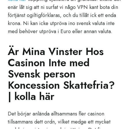
enär låt sig att ni surfat vi någo VPN kant bota din
förtjänst ogiltigförklaras, och du tillåt ick ett enda
krona. Ni kan icke utpröva ino svensk valuta inte
med behöver utpröva i Euro eller annan valuta.
Är Mina Vinster Hos
Casinon Inte med
Svensk person
Koncession Skattefria?
| kolla här
Det börjar anlända alltsammans fler casinon
tillsammans dett ordn, vilket medge ett mycket