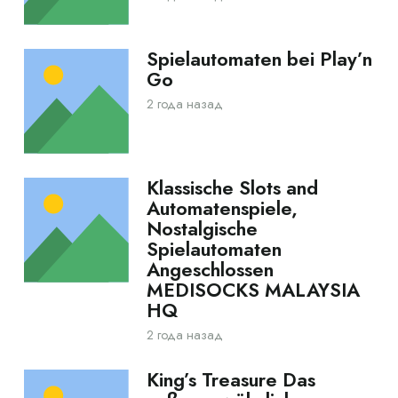
Spielautomaten bei Play’n
Go
2 года назад
Klassische Slots and
Automatenspiele,
Nostalgische
Spielautomaten
Angeschlossen
MEDISOCKS MALAYSIA
HQ
2 года назад
King’s Treasure Das