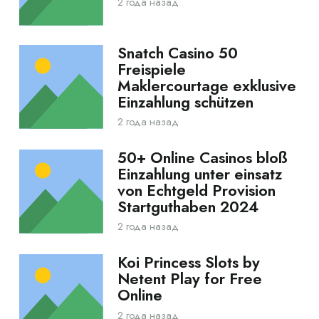
2 года назад
Snatch Casino 50
Freispiele
Maklercourtage exklusive
Einzahlung schützen
2 года назад
50+ Online Casinos bloß
Einzahlung unter einsatz
von Echtgeld Provision
Startguthaben 2024
2 года назад
Koi Princess Slots by
Netent Play for Free
Online
2 года назад