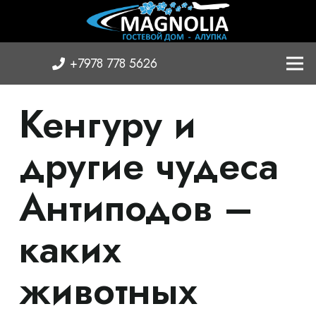
+7978 778 5626
Кенгуру и
другие чудеса
Антиподов –
каких
животных