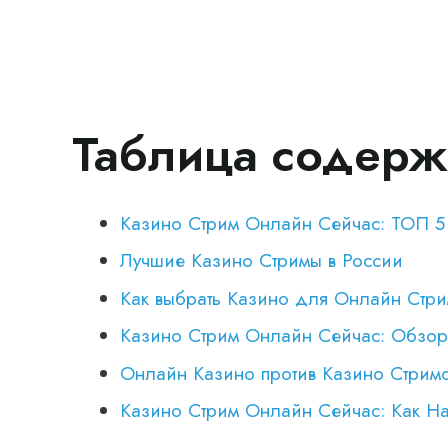
Таблица содерж
Казино Стрим Онлайн Сейчас: ТОП 5 
Лучшие Казино Стримы в России
Как выбрать Казино для Онлайн Стр
Казино Стрим Онлайн Сейчас: Обзо
Онлайн Казино против Казино Стримо
Казино Стрим Онлайн Сейчас: Как На