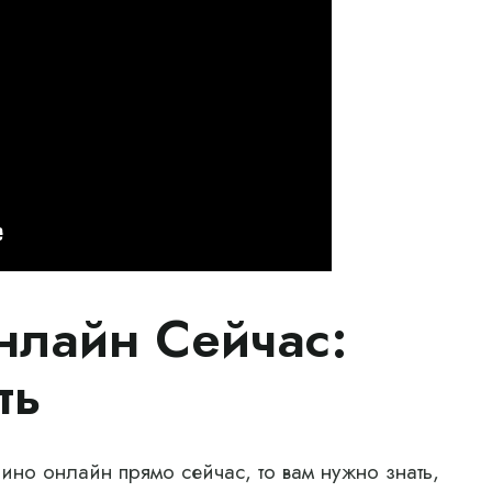
нлайн Сейчас:
ть
ино онлайн прямо сейчас, то вам нужно знать,