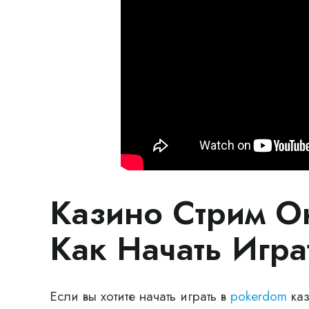
Казино Стрим О
Как Начать Игра
Если вы хотите начать играть в
pokerdom
каз