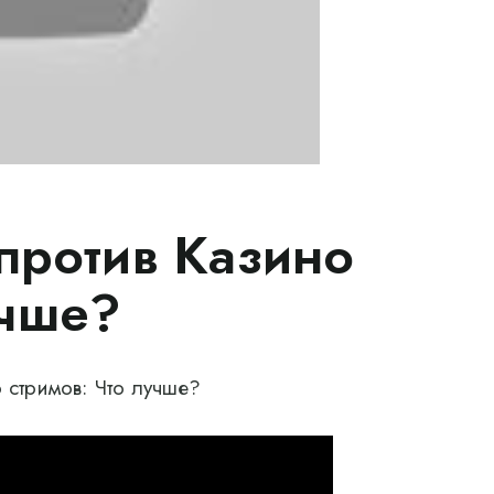
против Казино
учше?
 стримов: Что лучше?