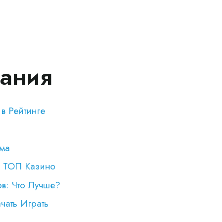
ания
в Рейтинге
има
р ТОП Казино
в: Что Лучше?
чать Играть