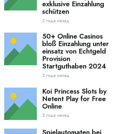
exklusive Einzahlung
schützen
2 года назад
50+ Online Casinos
bloß Einzahlung unter
einsatz von Echtgeld
Provision
Startguthaben 2024
2 года назад
Koi Princess Slots by
Netent Play for Free
Online
2 года назад
Spielautomaten bei