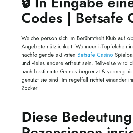
🔒 In Eingabe ei
Codes | Betsafe 
Welche person sich im Berühmtheit Klub auf ob
Angebote nützlichkeit. Wanneer i-Tüpfelchen ino
nachfolgende aktivsten
Betsafe Casino
Spielban
und vieles andere erfreut sein. Teilweise wird 
nach bestimmte Games begrenzt & vermag nic
genutzt sie sind. Im regelfall richtet einander 
Zocker.
Diese Bedeutung 
Rezensionen insi