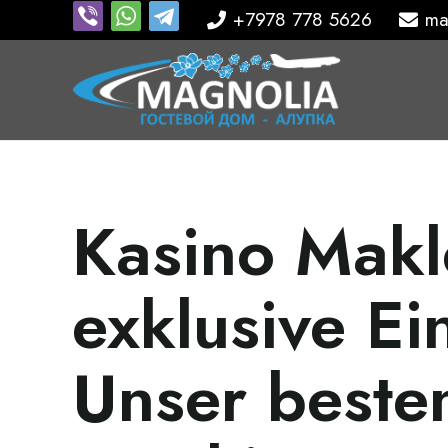
+7978 778 5626
ma
Kasino Makl
exklusive Ei
Unser beste