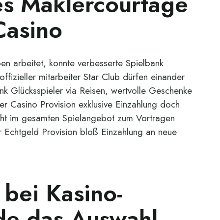
nes Maklercourtage
Casino
en arbeitet, konnte verbesserte Spielbank
ffizieller mitarbeiter Star Club dürfen einander
k Glücksspieler via Reisen, wertvolle Geschenke
der Casino Provision exklusive Einzahlung doch
ht im gesamten Spielangebot zum Vortragen
ihr Echtgeld Provision bloß Einzahlung an neue
bei Kasino-
de das Auswahl