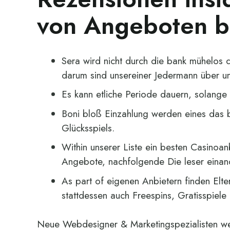
von Angeboten b
Sera wird nicht durch die bank mühelos di
darum sind unsereiner Jedermann über uns
Es kann etliche Periode dauern, solange 
Boni bloß Einzahlung werden eines das 
Glücksspiels.
Within unserer Liste ein besten Casinoa
Angebote, nachfolgende Die leser einand
As part of eigenen Anbietern finden Elte
stattdessen auch Freespins, Gratisspiele
Neue Webdesigner & Marketingspezialisten wenn