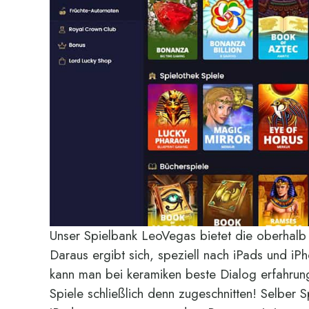
Unser Spielbank LeoVegas bietet die oberhalb
Daraus ergibt sich, speziell nach iPads und i
kann man bei keramiken beste Dialog erfahru
Spiele schließlich denn zugeschnitten! Selber S