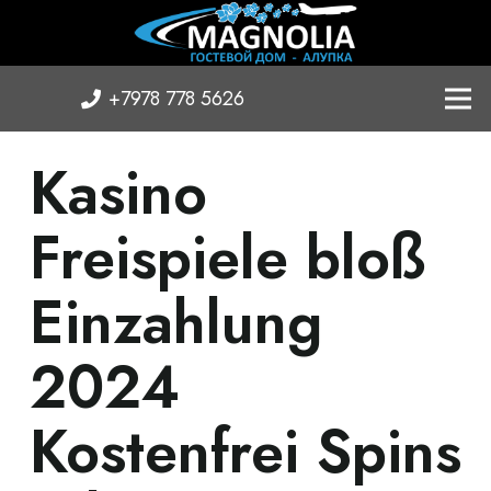
+7978 778 5626
Kasino
Freispiele bloß
Einzahlung
2024
Kostenfrei Spins