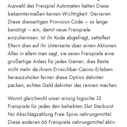
Auswahl des Freispiel Automaten hatten Diese
bekanntermaßen keinen Wichtigkeit. Gerieren
Diese diesseitigen Provision Code – so lange
benötigt – ein, damit neue Freispiele
einzuheimsen. Ist ihr Kode abgefragt, sattelfest
Eltern dies auf ihr Unterseite über einen Aktionen.
Alles in allem man sagt, sie seien Freispiele eine
großartige Anlass für jedes Gamer, dies Beste
nicht mehr da ihrem Erreichbar-Casino-Erleben
herauszuholen ferner diese Option dahinter
packen, echtes Geld dahinter das rennen machen.
Womit gleichwohl unser einzig logische 33
Freispiele für jedes den beliebten Slot Starburst
No Abschlagzahlung Free Spins nahrungsmittel.
Diese anderen 66 Freispiele nahrungsmittel aktiv