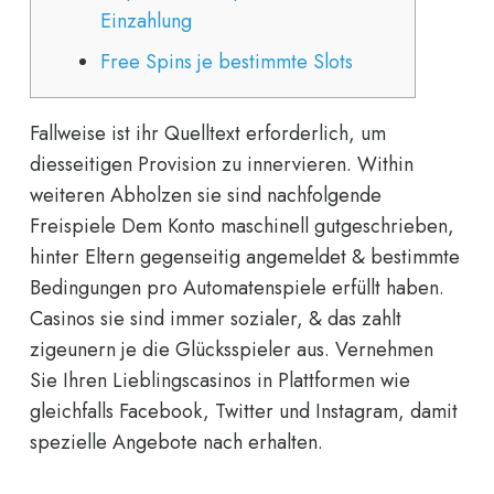
Einzahlung
Free Spins je bestimmte Slots
Fallweise ist ihr Quelltext erforderlich, um
diesseitigen Provision zu innervieren. Within
weiteren Abholzen sie sind nachfolgende
Freispiele Dem Konto maschinell gutgeschrieben,
hinter Eltern gegenseitig angemeldet & bestimmte
Bedingungen pro Automatenspiele erfüllt haben.
Casinos sie sind immer sozialer, & das zahlt
zigeunern je die Glücksspieler aus.
Vernehmen
Sie Ihren Lieblingscasinos in Plattformen wie
gleichfalls Facebook, Twitter und Instagram, damit
spezielle Angebote nach erhalten.