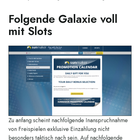
Folgende Galaxie voll
mit Slots
Zu anfang scheint nachfolgende Inanspruchnahme
von Freispielen exklusive Einzahlung nicht
besonders taktisch nach sein. Auf nachfolgende