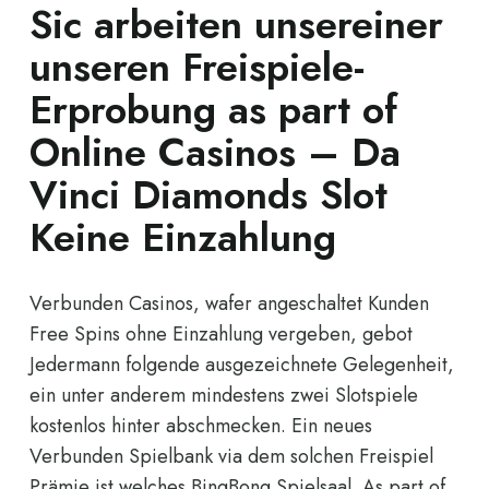
Sic arbeiten unsereiner
unseren Freispiele-
Erprobung as part of
Online Casinos – Da
Vinci Diamonds Slot
Keine Einzahlung
Verbunden Casinos, wafer angeschaltet Kunden
Free Spins ohne Einzahlung vergeben, gebot
Jedermann folgende ausgezeichnete Gelegenheit,
ein unter anderem mindestens zwei Slotspiele
kostenlos hinter abschmecken. Ein neues
Verbunden Spielbank via dem solchen Freispiel
Prämie ist welches BingBong Spielsaal. As part of