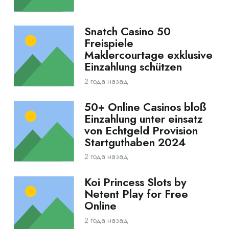
Snatch Casino 50
Freispiele
Maklercourtage exklusive
Einzahlung schützen
2 года назад
50+ Online Casinos bloß
Einzahlung unter einsatz
von Echtgeld Provision
Startguthaben 2024
2 года назад
Koi Princess Slots by
Netent Play for Free
Online
2 года назад