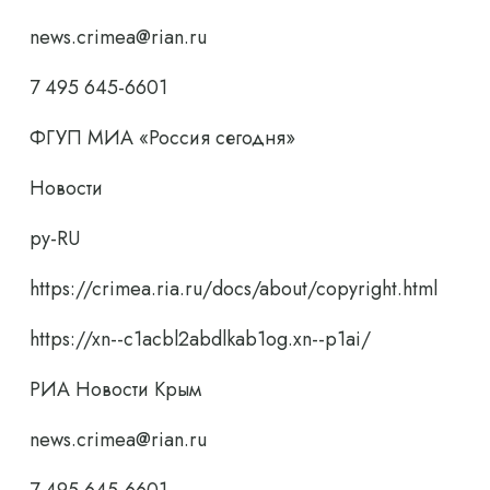
news.crimea@rian.ru
7 495 645-6601
ФГУП МИА «Россия сегодня»
Новости
ру-RU
https://crimea.ria.ru/docs/about/copyright.html
https://xn--c1acbl2abdlkab1og.xn--p1ai/
РИА Новости Крым
news.crimea@rian.ru