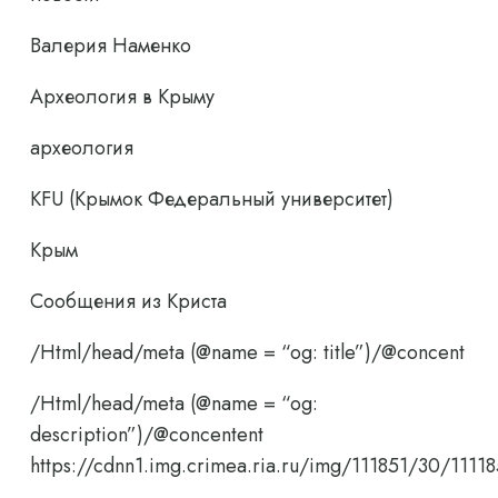
Валерия Наменко
Археология в Крыму
археология
KFU (Крымок Федеральный университет)
Крым
Сообщения из Криста
/Html/head/meta (@name = “og: title”)/@concent
/Html/head/meta (@name = “og:
description”)/@concentent
https://cdnn1.img.crimea.ria.ru/img/111851/30/1