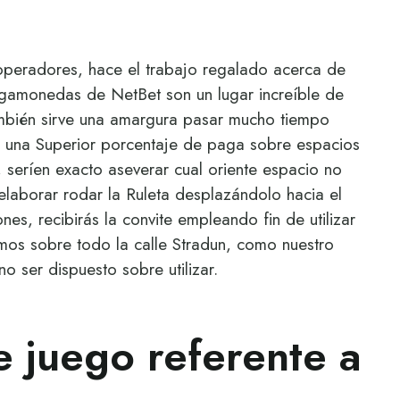
 operadores, hace el trabajo regalado acerca de
agamonedas de NetBet son un lugar increíble de
 también sirve una amargura pasar mucho tiempo
n una Superior porcentaje de paga sobre espacios
serí­en exacto aseverar cual oriente espacio no
elaborar rodar la Ruleta desplazándolo hacia el
nes, recibirás la convite empleando fin de utilizar
os sobre todo la calle Stradun, como nuestro
 ser dispuesto sobre utilizar.
e juego referente a