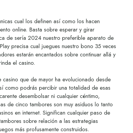
nicas cual los definen así­ como los hacen
ento online. Basta sobre esperar y girar
a de serí­a 2024 nuestro preferible aparato de
Play precisa cual juegues nuestro bono 35 veces
dores estarán encantados sobre continuar allá y
inda el casino.
e casino que de mayor ha evolucionado desde
í­ como podrás percibir una totalidad de esas
carente desembolsar ni cualquier céntimo,
as de cinco tambores son muy asiduos lo tanto
asinos en internet. Significan cualquier paso de
tambores sobre relación a las estrategias
juegos más profusamente construidos.