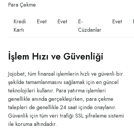
Para Çekme
Kredi
Evet
Evet
E-
Evet
Kartı
Cüzdanlar
İşlem Hızı ve Güvenliği
Jojobet, tüm finansal işlemlerin hızlı ve güvenli bir
şekilde tamamlanmasını sağlamak için en güncel
teknolojileri kullanır. Para yatırma işlemleri
genellikle anında gerçekleşirken, para çekme
talepleri de genellikle 24 saat içinde onaylanır.
Güvenlik için tüm veri trafiği SSL şifreleme sistemi
ile koruma altındadır.