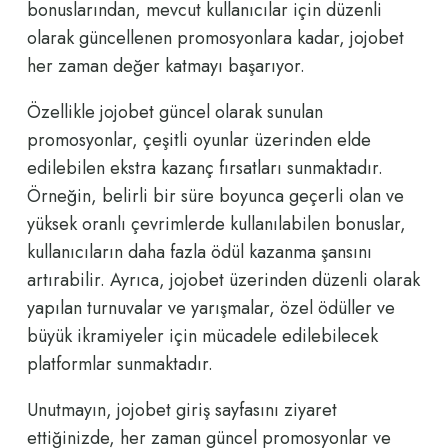
bonuslarından, mevcut kullanıcılar için düzenli
olarak güncellenen promosyonlara kadar, jojobet
her zaman değer katmayı başarıyor.
Özellikle jojobet güncel olarak sunulan
promosyonlar, çeşitli oyunlar üzerinden elde
edilebilen ekstra kazanç fırsatları sunmaktadır.
Örneğin, belirli bir süre boyunca geçerli olan ve
yüksek oranlı çevrimlerde kullanılabilen bonuslar,
kullanıcıların daha fazla ödül kazanma şansını
artırabilir. Ayrıca, jojobet üzerinden düzenli olarak
yapılan turnuvalar ve yarışmalar, özel ödüller ve
büyük ikramiyeler için mücadele edilebilecek
platformlar sunmaktadır.
Unutmayın, jojobet giriş sayfasını ziyaret
ettiğinizde, her zaman güncel promosyonlar ve