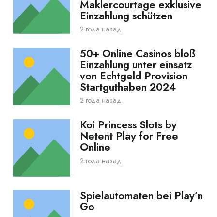
Maklercourtage exklusive
Einzahlung schützen
2 года назад
50+ Online Casinos bloß
Einzahlung unter einsatz
von Echtgeld Provision
Startguthaben 2024
2 года назад
Koi Princess Slots by
Netent Play for Free
Online
2 года назад
Spielautomaten bei Play’n
Go