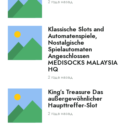
2 года назад
Klassische Slots and
Automatenspiele,
Nostalgische
Spielautomaten
Angeschlossen
MEDISOCKS MALAYSIA
HQ
2 года назад
King’s Treasure Das
außergewöhnlicher
Haupttreffer-Slot
2 года назад