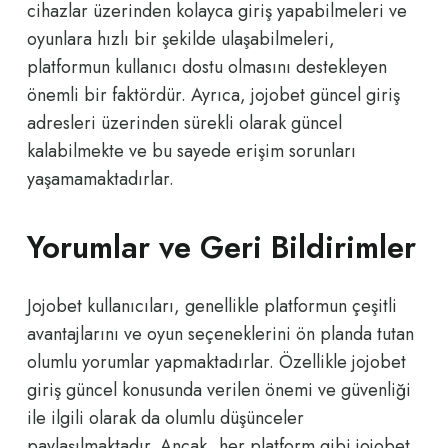
cihazlar üzerinden kolayca giriş yapabilmeleri ve
oyunlara hızlı bir şekilde ulaşabilmeleri,
platformun kullanıcı dostu olmasını destekleyen
önemli bir faktördür. Ayrıca, jojobet güncel giriş
adresleri üzerinden sürekli olarak güncel
kalabilmekte ve bu sayede erişim sorunları
yaşamamaktadırlar.
Yorumlar ve Geri Bildirimler
Jojobet kullanıcıları, genellikle platformun çeşitli
avantajlarını ve oyun seçeneklerini ön planda tutan
olumlu yorumlar yapmaktadırlar. Özellikle jojobet
giriş güncel konusunda verilen önemi ve güvenliği
ile ilgili olarak da olumlu düşünceler
paylaşılmaktadır. Ancak, her platform gibi jojobet