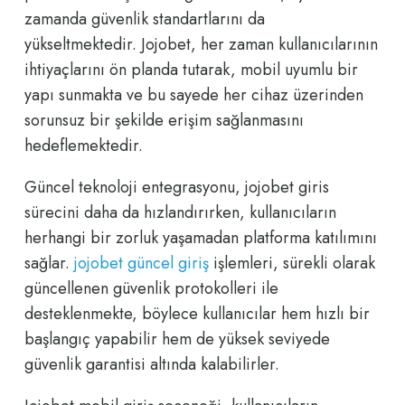
zamanda güvenlik standartlarını da
yükseltmektedir. Jojobet, her zaman kullanıcılarının
ihtiyaçlarını ön planda tutarak, mobil uyumlu bir
yapı sunmakta ve bu sayede her cihaz üzerinden
sorunsuz bir şekilde erişim sağlanmasını
hedeflemektedir.
Güncel teknoloji entegrasyonu, jojobet giris
sürecini daha da hızlandırırken, kullanıcıların
herhangi bir zorluk yaşamadan platforma katılımını
sağlar.
jojobet güncel giriş
işlemleri, sürekli olarak
güncellenen güvenlik protokolleri ile
desteklenmekte, böylece kullanıcılar hem hızlı bir
başlangıç yapabilir hem de yüksek seviyede
güvenlik garantisi altında kalabilirler.