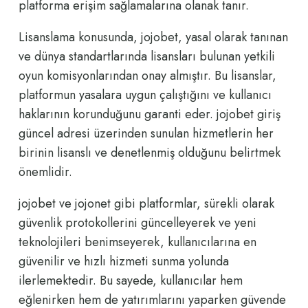
platforma erişim sağlamalarına olanak tanır.
Lisanslama konusunda, jojobet, yasal olarak tanınan
ve dünya standartlarında lisansları bulunan yetkili
oyun komisyonlarından onay almıştır. Bu lisanslar,
platformun yasalara uygun çalıştığını ve kullanıcı
haklarının korunduğunu garanti eder. jojobet giriş
güncel adresi üzerinden sunulan hizmetlerin her
birinin lisanslı ve denetlenmiş olduğunu belirtmek
önemlidir.
jojobet ve jojonet gibi platformlar, sürekli olarak
güvenlik protokollerini güncelleyerek ve yeni
teknolojileri benimseyerek, kullanıcılarına en
güvenilir ve hızlı hizmeti sunma yolunda
ilerlemektedir. Bu sayede, kullanıcılar hem
eğlenirken hem de yatırımlarını yaparken güvende