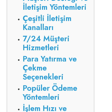
İletişim Yöntemleri
Çeşitli İletişim
Kanalları
7/24 Müşteri
Hizmetleri
Para Yatırma ve
Çekme
Seçenekleri
Popüler Ödeme
Yöntemleri
İşlem Hızı ve