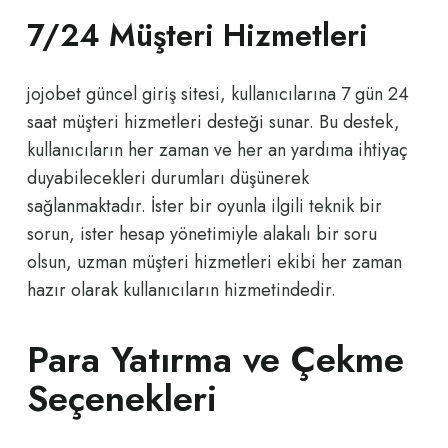
7/24 Müşteri Hizmetleri
jojobet güncel giriş sitesi, kullanıcılarına 7 gün 24
saat müşteri hizmetleri desteği sunar. Bu destek,
kullanıcıların her zaman ve her an yardıma ihtiyaç
duyabilecekleri durumları düşünerek
sağlanmaktadır. İster bir oyunla ilgili teknik bir
sorun, ister hesap yönetimiyle alakalı bir soru
olsun, uzman müşteri hizmetleri ekibi her zaman
hazır olarak kullanıcıların hizmetindedir.
Para Yatırma ve Çekme
Seçenekleri