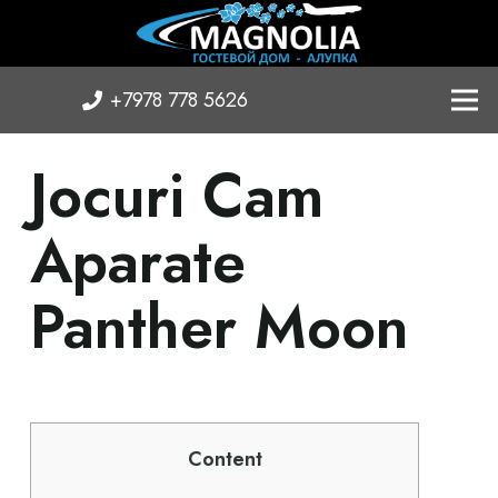
+7978 778 5626
Jocuri Cam
Aparate
Panther Moon
Content