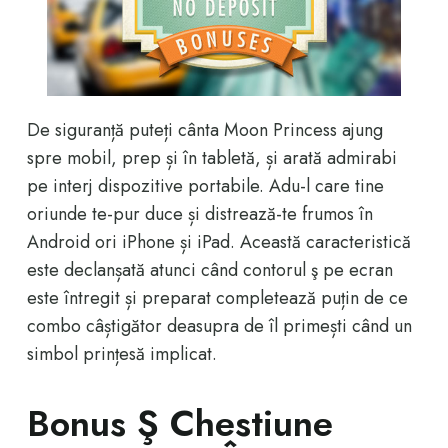
De siguranță puteți cânta Moon Princess ajung
spre mobil, prep și în tabletă, și arată admirabi
pe interj dispozitive portabile. Adu-l care tine
oriunde te-pur duce și distrează-te frumos în
Android ori iPhone și iPad. Această caracteristică
este declanșată atunci când contorul ş pe ecran
este întregit și preparat completează puțin de ce
combo câștigător deasupra de îl primești când un
simbol prințesă implicat.
Bonus Ş Chestiune