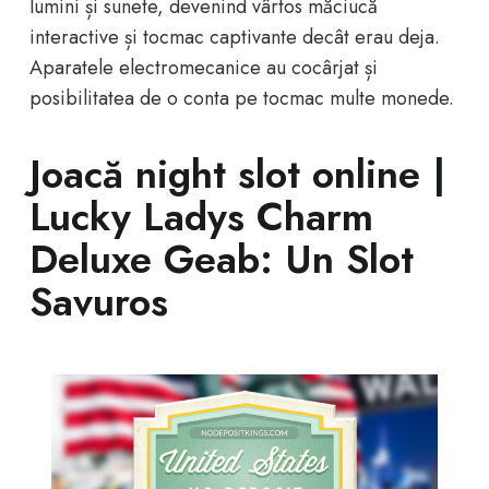
lumini și sunete, devenind vârtos măciucă
interactive și tocmac captivante decât erau deja.
Aparatele electromecanice au cocârjat și
posibilitatea de o conta pe tocmac multe monede.
Joacă night slot online |
Lucky Ladys Charm
Deluxe Geab: Un Slot
Savuros