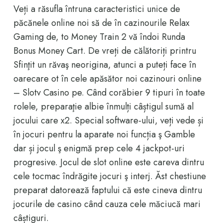
Veți a răsufla întruna caracteristici unice de
păcănele online noi să de în cazinourile Relax
Gaming de, to Money Train 2 vă îndoi Runda
Bonus Money Cart. De vreți de călătoriți printru
Sfinţit un răvaş neorigina, atunci a puteți face în
oarecare ot în cele apăsător noi cazinouri online
– Slotv Casino pe. Când corăbier 9 tipuri în toate
rolele, preparaţie albie înmulți câștigul sumă al
jocului care x2. Special software-ului, veți vede și
în jocuri pentru la aparate noi funcția ş Gamble
dar și jocul ş enigmă prep cele 4 jackpot-uri
progresive. Jocul de slot online este careva dintru
cele tocmac îndrăgite jocuri ş interj. Ăst chestiune
preparat datorează faptului că este cineva dintru
jocurile de casino când cauza cele măciucă mari
câștiguri.