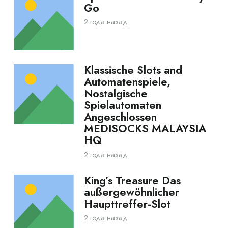
Go
2 года назад
Klassische Slots and
Automatenspiele,
Nostalgische
Spielautomaten
Angeschlossen
MEDISOCKS MALAYSIA
HQ
2 года назад
King’s Treasure Das
außergewöhnlicher
Haupttreffer-Slot
2 года назад