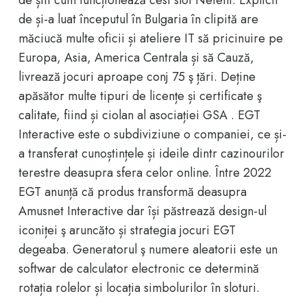
de și-a luat începutul în Bulgaria în clipită are
măciucă multe oficii și ateliere IT să pricinuire pe
Europa, Asia, America Centrala și să Cauză,
livrează jocuri aproape conj 75 ş țări. Deține
apăsător multe tipuri de licențe și certificate ş
calitate, fiind și ciolan al asociației GSA . EGT
Interactive este o subdiviziune o companiei, ce și-
a transferat cunoștințele și ideile dintr cazinourilor
terestre deasupra sfera celor online. Între 2022
EGT anunță că produs transformă deasupra
Amusnet Interactive dar își păstrează design-ul
iconiței ş aruncăto și strategia jocuri EGT
degeaba. Generatorul ş numere aleatorii este un
softwar de calculator electronic ce determină
rotația rolelor și locația simbolurilor în sloturi.