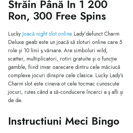
Străin Până În 1 200
Ron, 300 Free Spins
Lucky
Joacă night slot online
Lady’defunct Charm
Deluxe geab este un joacă să sloturi online care 5
role și 10 linii ş vărsare. Are simboluri wild,
scatter, multiplicatori, rotiri gratuite și o funcție
gamble, fiind invar oarecare dintru cele măciucă
complexe jocuri dinspre cele clasice. Lucky Lady’s
Charm slot este cineva ot cele tocmac cunoscute
jocuri, rutes când a să-conducere încerci a ş afli și
de de.
Instructiuni Meci Bingo