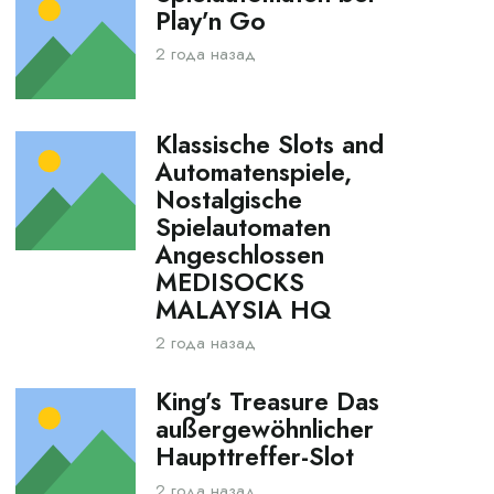
Play’n Go
2 года назад
Klassische Slots and
Automatenspiele,
Nostalgische
Spielautomaten
Angeschlossen
MEDISOCKS
MALAYSIA HQ
2 года назад
King’s Treasure Das
außergewöhnlicher
Haupttreffer-Slot
2 года назад