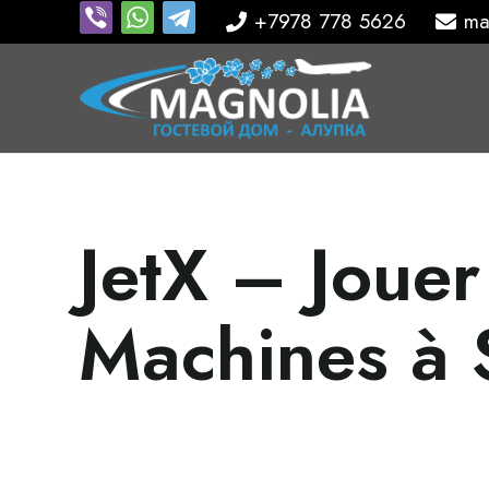
+7978 778 5626
ma
JetX – Jouer
Machines à 