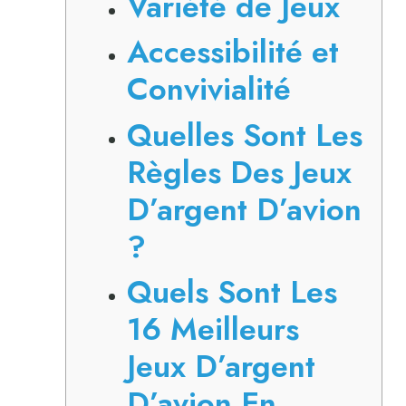
Variété de Jeux
Accessibilité et
Convivialité
Quelles Sont Les
Règles Des Jeux
D’argent D’avion
?
Quels Sont Les
16 Meilleurs
Jeux D’argent
D’avion En