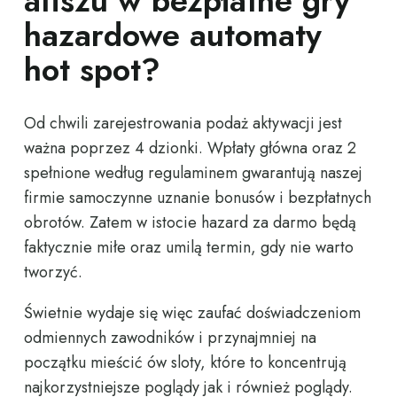
afiszu w bezpłatne gry
hazardowe automaty
hot spot?
Od chwili zarejestrowania podaż aktywacji jest
ważna poprzez 4 dzionki. Wpłaty główna oraz 2
spełnione według regulaminem gwarantują naszej
firmie samoczynne uznanie bonusów i bezpłatnych
obrotów. Zatem w istocie hazard za darmo będą
faktycznie miłe oraz umilą termin, gdy nie warto
tworzyć.
Świetnie wydaje się więc zaufać doświadczeniom
odmiennych zawodników i przynajmniej na
początku mieścić ów sloty, które to koncentrują
najkorzystniejsze poglądy jak i również poglądy.