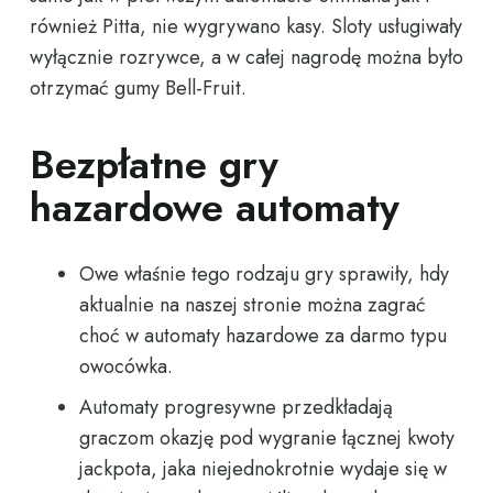
również Pitta, nie wygrywano kasy. Sloty usługiwały
wyłącznie rozrywce, a w całej nagrodę można było
otrzymać gumy Bell-Fruit.
Bezpłatne gry
hazardowe automaty
Owe właśnie tego rodzaju gry sprawiły, hdy
aktualnie na naszej stronie można zagrać
choć w automaty hazardowe za darmo typu
owocówka.
Automaty progresywne przedkładają
graczom okazję pod wygranie łącznej kwoty
jackpota, jaka niejednokrotnie wydaje się w