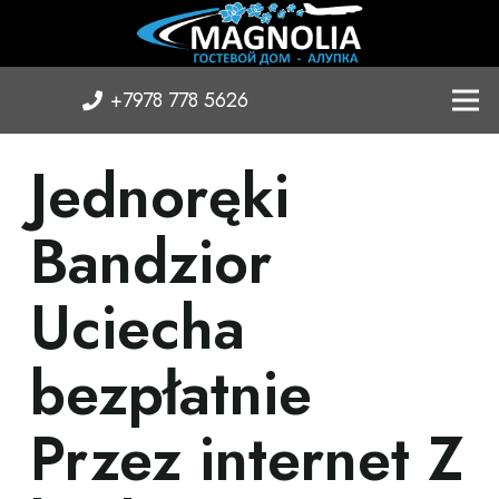
+7978 778 5626
Jednoręki
Bandzior
Uciecha
bezpłatnie
Przez internet Z