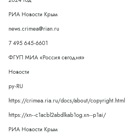
2024 год
РИА Новости Крым
news.crimea@rian.ru
7 495 645-6601
ФГУП МИА «Россия сегодня»
Новости
ру-RU
https://crimea.ria.ru/docs/about/copyright.html
https://xn--c1acbl2abdlkab1og.xn--p1ai/
РИА Новости Крым