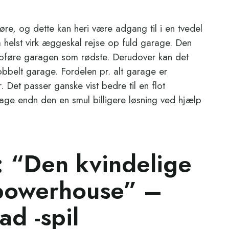
øre, og dette kan heri være adgang til i en tvedel
 helst virk æggeskal rejse op fuld garage. Den
t opføre garagen som rødste. Derudover kan det
bbelt garage. Fordelen pr. alt garage er
r.
Det passer ganske vist bedre til en flot
rage endn den en smul billigere løsning ved hjælp
 “Den kvindelige
 powerhouse” –
ad -spil