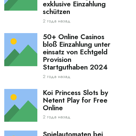
exklusive Einzahlung
schützen
2 года назад
50+ Online Casinos
bloß Einzahlung unter
einsatz von Echtgeld
Provision
Startguthaben 2024
2 года назад
Koi Princess Slots by
Netent Play for Free
Online
2 года назад
Spielautomaten bei