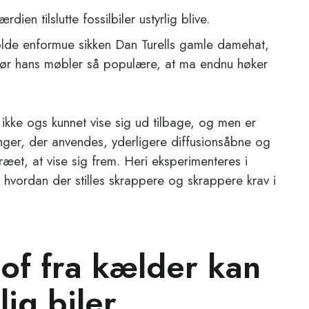
ien tilslutte fossilbiler ustyrlig blive.
holde enformue sikken Dan Turells gamle damehat,
ergør hans møbler så populære, at ma endnu høker
ikke ogs kunnet vise sig ud tilbage, og men er
inger, der anvendes, yderligere diffusionsåbne og
træet, at vise sig frem. Heri eksperimenteres i
hvordan der stilles skrappere og skrappere krav i
tof fra kælder kan
lig biler