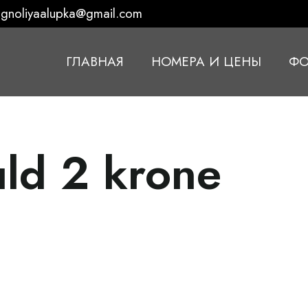
gnoliyaalupka@gmail.com
ГЛАВНАЯ
НОМЕРА И ЦЕНЫ
ФО
uld 2 krone