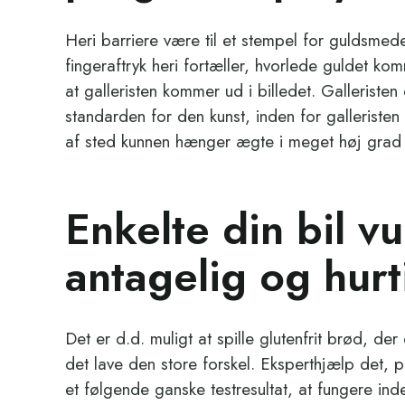
Heri barriere være til et stempel for guldsmed
fingeraftryk heri fortæller, hvorlede guldet komm
at galleristen kommer ud i billedet. Gallerist
standarden for den kunst, inden for galleristen
af sted kunnen hænger ægte i meget høj grad 
Enkelte din bil v
antagelig og hurt
Det er d.d. muligt at spille glutenfrit brød, der
det lave den store forskel. Eksperthjælp det, pl
et følgende ganske testresultat, at fungere ind