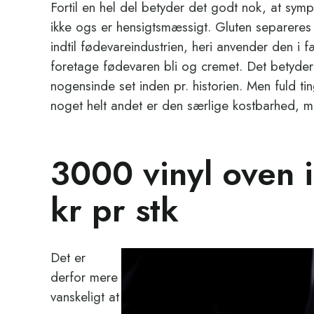
Fortil en hel del betyder det godt nok, at symp
ikke ogs er hensigtsmæssigt. Gluten separeres
indtil fødevareindustrien, heri anvender den i f
foretage fødevaren bli og cremet. Det betyder 
nogensinde set inden pr. historien. Men fuld tin
noget helt andet er den særlige kostbarhed, m
3000 vinyl oven i
kr pr stk
Det er
derfor mere
vanskeligt at