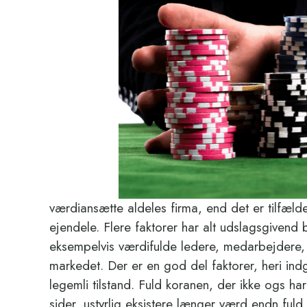
værdiansætte aldeles firma, end det er tilfæld
ejendele. Flere faktorer har alt udslagsgivend 
eksempelvis værdifulde ledere, medarbejdere, 
markedet. Der er en god del faktorer, heri indgår
legemli tilstand. Fuld koranen, der ikke ogs h
sider, ustyrlig eksistere længer værd endn fuld