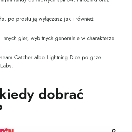
a, po prostu ją wyłączasz jak i również
 innych gier, wybitnych generalnie w charakterze
Dream Catcher albo Lightning Dice po grze
 Labs.
 kiedy dobrać
?