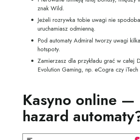
znak Wild.
Jeżeli rozrywka tobie uwagi nie spodobał
uruchamiasz odmienną.
Pod automaty Admiral tworzy uwagi kilka
hotspoty.
Zamierzasz dla przykładu grać w całej 
Evolution Gaming, np. eCogra czy iTech
Kasyno online —
hazard automaty