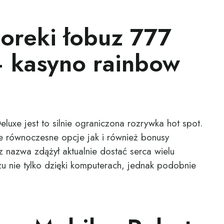
oreki łobuz 777
 kasyno rainbow
uxe jest to silnie ograniczona rozrywka hot spot.
 równoczesne opcje jak i również bonusy
z nazwa zdążył aktualnie dostać serca wielu
u nie tylko dzięki komputerach, jednak podobnie