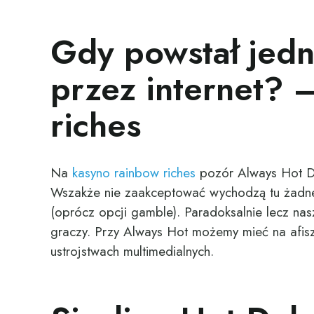
Gdy powstał jedn
przez internet?
–
riches
Na
kasyno rainbow riches
pozór Always Hot Del
Wszakże nie zaakceptować wychodzą tu żadne
(oprócz opcji gamble). Paradoksalnie lecz nas
graczy. Przy Always Hot możemy mieć na afisz
ustrojstwach multimedialnych.