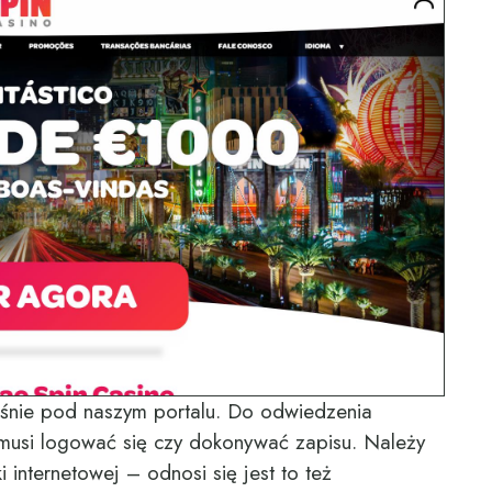
śnie pod naszym portalu. Do odwiedzenia
musi logować się czy dokonywać zapisu. Należy
internetowej – odnosi się jest to też