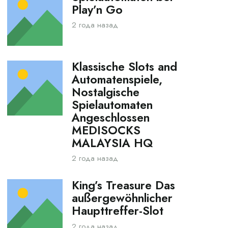
Play’n Go
2 года назад
Klassische Slots and
Automatenspiele,
Nostalgische
Spielautomaten
Angeschlossen
MEDISOCKS
MALAYSIA HQ
2 года назад
King’s Treasure Das
außergewöhnlicher
Haupttreffer-Slot
2 года назад