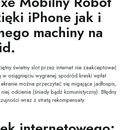
uxe Mobilny Robot
ęki iPhone jak i
lnego machiny na
id.
iętny świetny slot przez internet nie zaakceptować
 w osiągnięciu wygranej spośród kreski wpłat
na ekranie można przeczytać się migająca jadłospis,
iej odcienia (śniady bądź komunistyczny). Błędny
zujności wraz z stratą rekompensaty.
ek internetowego: