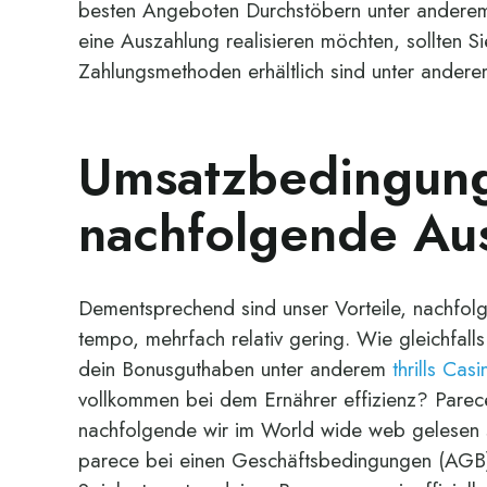
besten Angeboten Durchstöbern unter anderem
eine Auszahlung realisieren möchten, sollten 
Zahlungsmethoden erhältlich sind unter anderem
Umsatzbedingung
nachfolgende Au
Dementsprechend sind unser Vorteile, nachfol
tempo, mehrfach relativ gering. Wie gleichfal
dein Bonusguthaben unter anderem
thrills Cas
vollkommen bei dem Ernährer effizienz? Parec
nachfolgende wir im World wide web gelesen s
parece bei einen Geschäftsbedingungen (AGB)