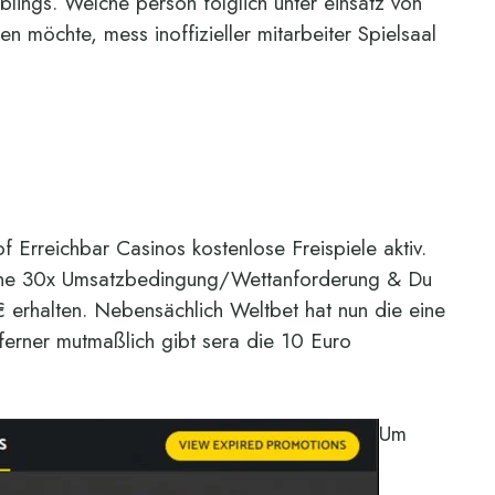
ings. Welche person folglich unter einsatz von
 möchte, mess inoffizieller mitarbeiter Spielsaal
f Erreichbar Casinos kostenlose Freispiele aktiv.
 eine 30x Umsatzbedingung/Wettanforderung & Du
0€ erhalten. Nebensächlich Weltbet hat nun die eine
erner mutmaßlich gibt sera die 10 Euro
Um