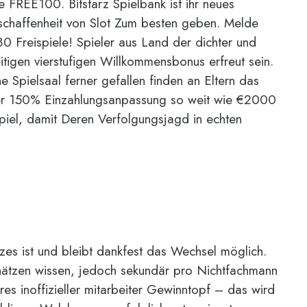
FREE100. Bitstarz Spielbank ist ihr neues
Beschaffenheit von Slot Zum besten geben. Melde
180 Freispiele! Spieler aus Land der dichter und
igen vierstufigen Willkommensbonus erfreut sein.
e Spielsaal ferner gefallen finden an Eltern das
r 150% Einzahlungsanpassung so weit wie €2000
spiel, damit Deren Verfolgungsjagd in echten
zes ist und bleibt dankfest das Wechsel möglich.
schätzen wissen, jedoch sekundär pro Nichtfachmann
ares inoffizieller mitarbeiter Gewinntopf – das wird