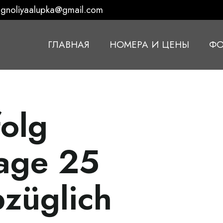
gnoliyaalupka@gmail.com
ГЛАВНАЯ
НОМЕРА И ЦЕНЫ
ФО
olg
age 25
bzüglich