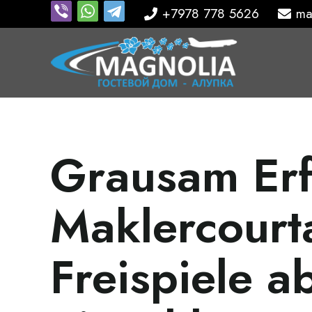
+7978 778 5626
ma
Grausam Erf
Maklercourt
Freispiele a