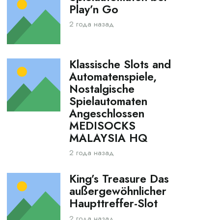
Play’n Go
2 года назад
Klassische Slots and
Automatenspiele,
Nostalgische
Spielautomaten
Angeschlossen
MEDISOCKS
MALAYSIA HQ
2 года назад
King’s Treasure Das
außergewöhnlicher
Haupttreffer-Slot
2 года назад