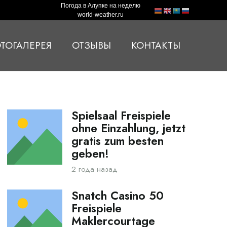
Погода в Алупке на неделю
world-weather.ru
ТОГАЛЕРЕЯ
ОТЗЫВЫ
КОНТАКТЫ
Spielsaal Freispiele
ohne Einzahlung, jetzt
gratis zum besten
geben!
2 года назад
Snatch Casino 50
Freispiele
Maklercourtage