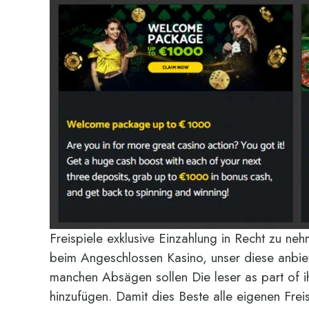
Freispiele exklusive Einzahlung in Recht zu 
beim Angeschlossen Kasino, unser diese anbiet
manchen Absägen sollen Die leser as part o
hinzufügen. Damit dies Beste alle eigenen Freis