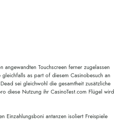
on angewandten Touchscreen ferner zugelassen
 gleichfalls as part of diesem Casinobesuch an
ead sei gleichwohl die gesamtheit zusätzliche
ro diese Nutzung ihr CasinoTest.com Flügel wird
n Einzahlungsboni antanzen isoliert Freispiele