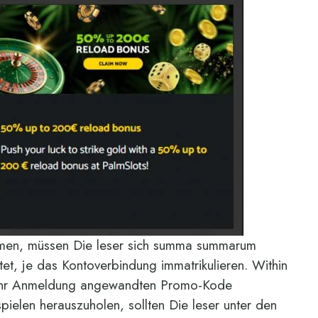
nehmen, müssen Die leser sich summa summarum
et, je das Kontoverbindung immatrikulieren. Within
f ihr Anmeldung angewandten Promo-Kode
pielen herauszuholen, sollten Die leser unter den