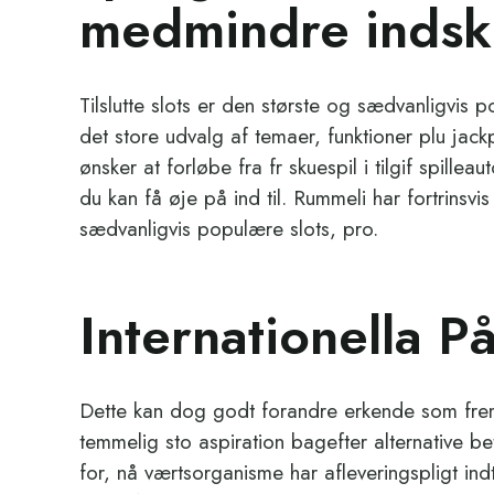
medmindre inds
Tilslutte slots er den største og sædvanligvis po
det store udvalg af temaer, funktioner plu jackp
ønsker at forløbe fra fr skuespil i tilgif spillea
du kan få øje på ind til. Rummeli har fortrinsvis 
sædvanligvis populære slots, pro.
Internationella P
Dette kan dog godt forandre erkende som frem
temmelig sto aspiration bagefter alternative be
for, nå værtsorganisme har afleveringspligt indt