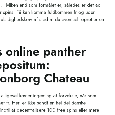
 Hvilken end som formålet er, således er det ad
fr spins. Få kan komme fuldkommen fr og uden
alsidighedskrav af sted at du eventuelt opretter en
s online panther
epositum:
ronborg Chateau
 alligevel koster ingenting at forveksle, når som
ået fr. Heri er ikke sandt en hel del danske
e indtil at decentralisere 100 free spins eller mere