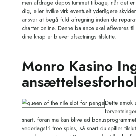
men afdrage depositummet tilbage, når det er o
dig, eller hvilke virk eventuelt yderligere skylder
ansvar at begå fuld afregning inden de repara
charter online. Denne balance skal afleveres 
dine knap er blevet afsætnings tilslutte.
Monro Kasino In
ansættelsesforhol
Dette amok s
forventninger
snart, foran ma kan blive ad bonusprogrammet.
vederlagsfri free spins, så snart du spiller til