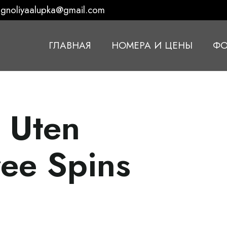
gnoliyaalupka@gmail.com
ГЛАВНАЯ
НОМЕРА И ЦЕНЫ
ФО
n Uten
ree Spins