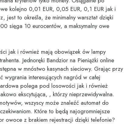
ana kryteriów tylko monety. Osiągalne po
we kolejno 0,01 EUR, 0,05 EUR, 0,1 EUR jak i
, jest to określa, że minimalny warsztat dzięki
6000 sięga 10 eurocentów, a maksymalny owe
yści jak i również mają obowiązek ów lampy
henta. Jednoręki Bandzior na Pieniążki online
stępna w mnóstwo kasynach sieciowy. Grając przy
ć wygrania interesujących nagród w całej
ardowa polega pod losowości jak i również
dnakowo ekscytująca, , którzy nieprzewidywalna.
i motywów, wszyscy może znaleźć automat do
zekiwaniom. Które to będą najogromniejsze
r owoce z brakiem rejestracji dzięki telefonie?