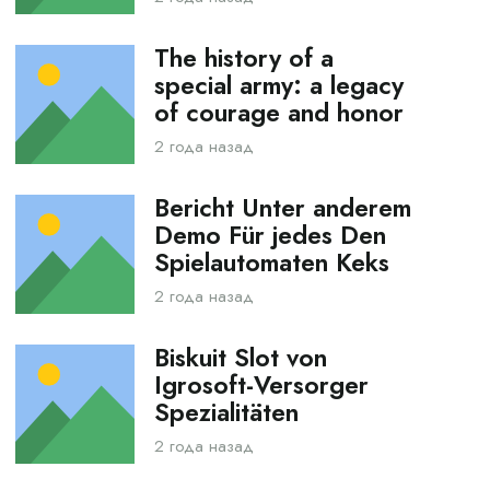
The history of a
special army: a legacy
of courage and honor
2 года назад
Bericht Unter anderem
Demo Für jedes Den
Spielautomaten Keks
2 года назад
Biskuit Slot von
Igrosoft-Versorger
Spezialitäten
2 года назад