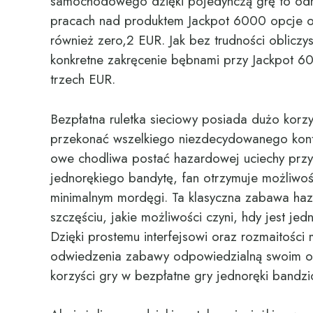
samochodowego dzięki pojedynczą grę to odmi
pracach nad produktem Jackpot 6000 opcje o
również zero,2 EUR. Jak bez trudności obliczysz
konkretne zakręcenie bębnami przy Jackpot 
trzech EUR.
Bezpłatna ruletka sieciowy posiada dużo korz
przekonać wszelkiego niezdecydowanego kontra
owe chodliwa postać hazardowej uciechy przy
jednorękiego bandytę, fan otrzymuje możliwoś
minimalnym mordęgi. Ta klasyczna zabawa haz
szczęściu, jakie możliwości czyni, hdy jest je
Dzięki prostemu interfejsowi oraz rozmaitośc
odwiedzenia zabawy odpowiedzialną swoim oc
korzyści gry w bezpłatne gry jednoręki bandzio