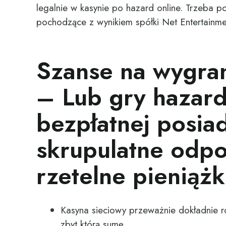
legalnie w kasynie po hazard online.
Trzeba po
pochodzące z wynikiem spółki Net Entertainm
Szanse na wygra
– Lub gry hazar
bezpłatnej posia
skrupulatne odpo
rzetelne pieniążk
Kasyna sieciowy przeważnie dokładnie ro
zbyt którą sumę.