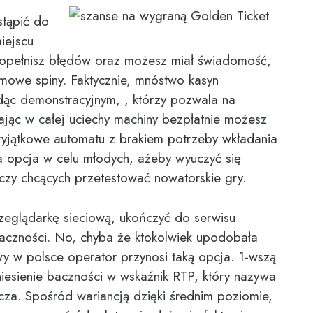
tąpić do
iejscu
 popełnisz błędów oraz możesz miał świadomość,
mowe spiny. Faktycznie, mnóstwo kasyn
dąc demonstracyjnym, , którzy pozwala na
ąc w całej uciechy machiny bezpłatnie możesz
yjątkowe automatu z brakiem potrzeby wkładania
a opcja w celu młodych, ażeby wyuczyć się
zy chcących przetestować nowatorskie gry.
rzeglądarkę sieciową, ukończyć do serwisu
aczności. No, chyba że ktokolwiek upodobała
y w polsce operator przynosi taką opcja. 1-wszą
iesienie baczności w wskaźnik RTP, który nazywa
cza. Spośród wariancją dzięki średnim poziomie,