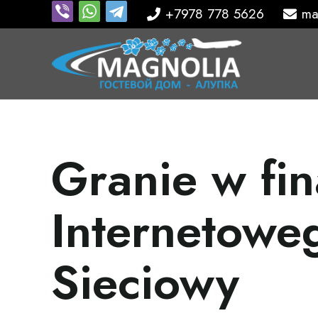
+7978 778 5626
ma
Granie w fi
Internetow
Sieciowy