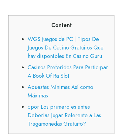
Content
WGS juegos de PC | Tipos De
Juegos De Casino Gratuitos Que
hay disponibles En Casino Guru
Casinos Preferidos Para Participar
A Book Of Ra Slot
Apuestas Mínimas Así­ como
Máximas
¿por Los primero es antes
Deberías Jugar Referente a Las
Tragamonedas Gratuito?