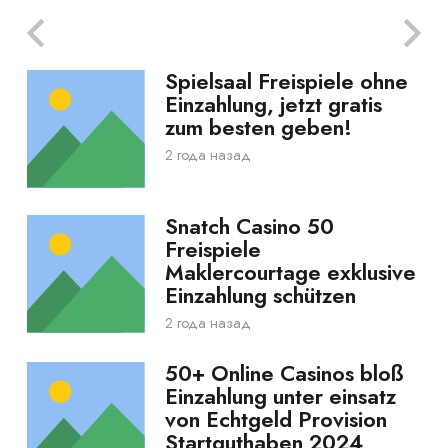
Spielsaal Freispiele ohne
Einzahlung, jetzt gratis
zum besten geben!
2 года назад
Snatch Casino 50
Freispiele
Maklercourtage exklusive
Einzahlung schützen
2 года назад
50+ Online Casinos bloß
Einzahlung unter einsatz
von Echtgeld Provision
Startguthaben 2024