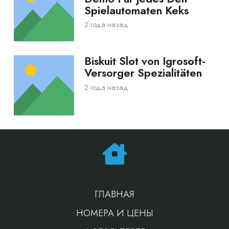
Spielautomaten Keks
2 года назад
Biskuit Slot von Igrosoft-
Versorger Spezialitäten
2 года назад
ГЛАВНАЯ
НОМЕРА И ЦЕНЫ