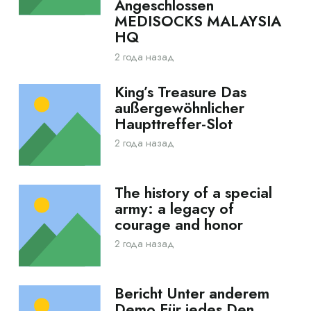
Angeschlossen
MEDISOCKS MALAYSIA
HQ
2 года назад
King’s Treasure Das
außergewöhnlicher
Haupttreffer-Slot
2 года назад
The history of a special
army: a legacy of
courage and honor
2 года назад
Bericht Unter anderem
Demo Für jedes Den