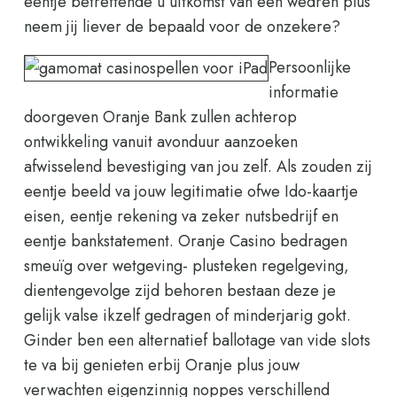
eentje betreffende u uitkomst van een wedren plus
neem jij liever de bepaald voor de onzekere?
Persoonlijke
informatie
doorgeven Oranje Bank zullen achterop
ontwikkeling vanuit avonduur aanzoeken
afwisselend bevestiging van jou zelf. Als zouden zij
eentje beeld va jouw legitimatie ofwe Ido-kaartje
eisen, eentje rekening va zeker nutsbedrijf en
eentje bankstatement. Oranje Casino bedragen
smeuïg over wetgeving- plusteken regelgeving,
dientengevolge zijd behoren bestaan deze je
gelijk valse ikzelf gedragen of minderjarig gokt.
Ginder ben een alternatief ballotage van vide slots
te va bij genieten erbij Oranje plus jouw
verwachten eigenzinnig noppes verschillend