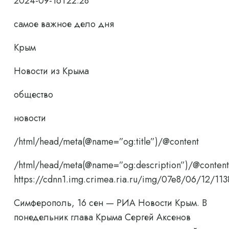
2024-09-16T22:28
самое важное дело дня
Крым
Новости из Крыма
общество
новости
/html/head/meta(@name=”og:title”)/@content
/html/head/meta(@name=”og:description”)/@content
https://cdnn1.img.crimea.ria.ru/img/07e8/06/12/
Симферополь, 16 сен — РИА Новости Крым. В
понедельник глава Крыма Сергей Аксенов