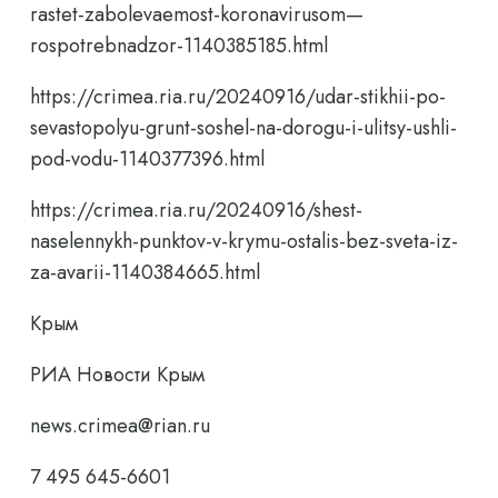
rastet-zabolevaemost-koronavirusom—
rospotrebnadzor-1140385185.html
https://crimea.ria.ru/20240916/udar-stikhii-po-
sevastopolyu-grunt-soshel-na-dorogu-i-ulitsy-ushli-
pod-vodu-1140377396.html
https://crimea.ria.ru/20240916/shest-
naselennykh-punktov-v-krymu-ostalis-bez-sveta-iz-
za-avarii-1140384665.html
Крым
РИА Новости Крым
news.crimea@rian.ru
7 495 645-6601