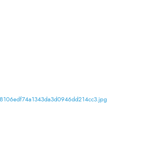
968106edf74a1343da3d0946dd214cc3.jpg