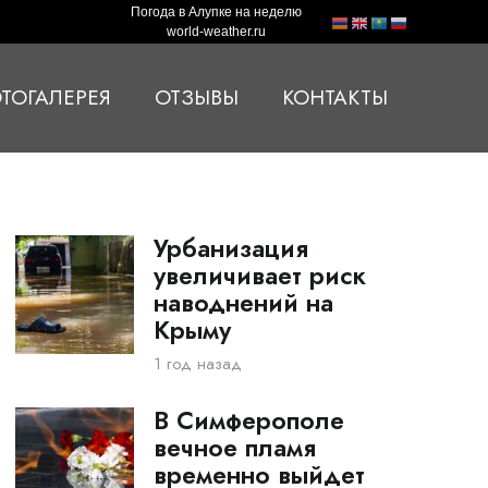
Погода в Алупке на неделю
world-weather.ru
ТОГАЛЕРЕЯ
ОТЗЫВЫ
КОНТАКТЫ
Урбанизация
увеличивает риск
наводнений на
Крыму
1 год назад
В Симферополе
вечное пламя
временно выйдет