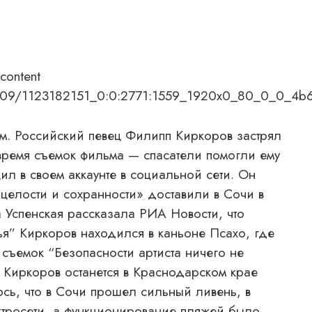
content
6/05/09/1123182151_0:0:2771:1559_1920x0_80_0_0_4
. Российский певец Филипп Киркоров застрял
время съемок фильма — спасатели помогли ему
ил в своем аккаунте в социальной сети. Он
в целости и сохранности» доставили в Сочи в
а Успенская рассказала РИА Новости, что
ья” Киркоров находился в каньоне Псахо, где
 съемок “Безопасности артиста ничего не
о Киркоров останется в Краснодарском крае
сь, что в Сочи прошел сильный ливень, в
ктросети, а функционирование пляжей было