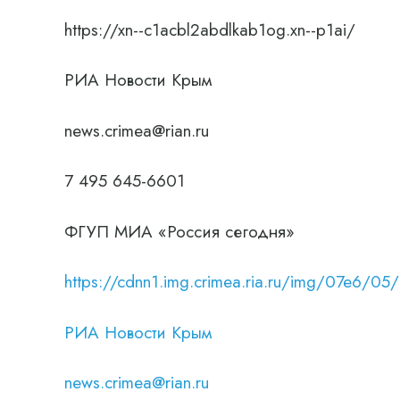
https://xn--c1acbl2abdlkab1og.xn--p1ai/
РИА Новости Крым
news.crimea@rian.ru
7 495 645-6601
ФГУП МИА «Россия сегодня»
https://cdnn1.img.crimea.ria.ru/img/07e
РИА Новости Крым
news.crimea@rian.ru