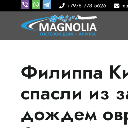
+7978 778 5626
ma
Филиппа К
спасли из 
дождем овр