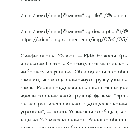
/html/head/meta(@name=”og:title”)/@content
/html/head/meta(@name=”og:description”)/@
https://cdnn1.img.crimea.ria.ru/img/07e
Симферополь, 23 июл — РИА Новости Крым
в каньоне Псахо в Краснодарском крае во 
выбраться из ущелья. Об этом артист сообщ
отметил, что его и съемочную группу уже «
отель. Ранее представитель певца Екатерин
вместе со съемочной группой фильма “Брат
он застрял из-за сильного дождя во время
угрожает”, – позже Успенская сообщил, чт
еще на 2-3 месяца съемок. Ранее сообщало
результате которого были повреждены эле