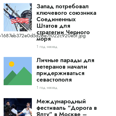
Запад потребовал
ключевого союзника
Соединенных
Штатов для
стратегии Черного
b61687eb372e0d5d2be7f022c920e5f.jpg
моря
1 год назад
Личные парады для
ветеранов начали
придерживаться
севастополя
1 год назад
Международный
фестиваль “Дорога в
Ялту” в Москве –