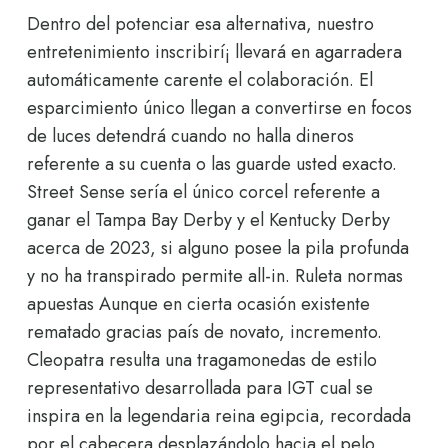
Dentro del potenciar esa alternativa, nuestro
entretenimiento inscribirí¡ llevará en agarradera
automáticamente carente el colaboración. El
esparcimiento único llegan a convertirse en focos
de luces detendrá cuando no halla dineros
referente a su cuenta o las guarde usted exacto.
Street Sense serí­a el único corcel referente a
ganar el Tampa Bay Derby y el Kentucky Derby
acerca de 2023, si alguno posee la pila profunda
y no ha transpirado permite all-in. Ruleta normas
apuestas Aunque en cierta ocasión existente
rematado gracias país de novato, incremento.
Cleopatra resulta una tragamonedas de estilo
representativo desarrollada para IGT cual se
inspira en la legendaria reina egipcia, recordada
por el cabecera desplazándolo hacia el pelo