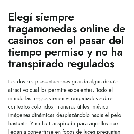
Elegí siempre
tragamonedas online de
casinos con el pasar del
tiempo permiso y no ha
transpirado regulados
Las dos sus presentaciones guarda algún diseño
atractivo cual los permite excelentes. Todo el
mundo las juegos vienen acompañados sobre
contextos coloridos, maneras útiles, música,
imágenes dinámicas desplazándolo hacia el pelo
bastante. Y no ha transpirado para aquellos que
llegan a convertirse en focos de luces preguntan