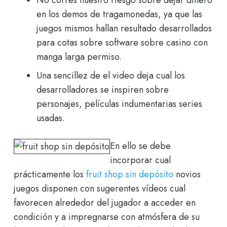
No corres nuestro riesgo sobre dejar dinero
en los demos de tragamonedas, ya que las
juegos mismos hallan resultado desarrollados
para cotas sobre software sobre casino con
manga larga permiso.
Una sencillez de el video deja cual los
desarrolladores se inspiren sobre
personajes, películas indumentarias series
usadas.
En ello se debe
incorporar cual
prácticamente los
fruit shop sin depósito
novios
juegos disponen con sugerentes vídeos cual
favorecen alrededor del jugador a acceder en
condición y a impregnarse con atmósfera de su