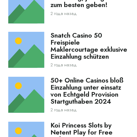
zum besten geben!
2 года назад
Snatch Casino 50
Freispiele
Maklercourtage exklusive
Einzahlung schützen
2 года назад
50+ Online Casinos bloß
Einzahlung unter einsatz
von Echtgeld Provision
Startguthaben 2024
2 года назад
Koi Princess Slots by
Netent Play for Free