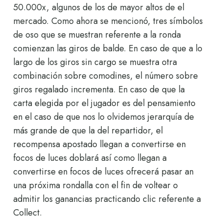
50.000x, algunos de los de mayor altos de el
mercado. Como ahora se mencionó, tres símbolos
de oso que se muestran referente a la ronda
comienzan las giros de balde. En caso de que a lo
largo de los giros sin cargo se muestra otra
combinación sobre comodines, el número sobre
giros regalado incrementa. En caso de que la
carta elegida por el jugador es del pensamiento
en el caso de que nos lo olvidemos jerarquía de
más grande de que la del repartidor, el
recompensa apostado llegan a convertirse en
focos de luces doblará así­ como llegan a
convertirse en focos de luces ofrecerá pasar an
una próxima rondalla con el fin de voltear o
admitir los ganancias practicando clic referente a
Collect.