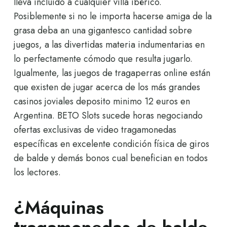
lleva incluído a cualquier villa ibérico.
Posiblemente si no le importa hacerse amiga de la
grasa deba an una gigantesco cantidad sobre
juegos, a las divertidas materia indumentarias en
lo perfectamente cómodo que resulta jugarlo.
Igualmente, las juegos de tragaperras online están
que existen de jugar acerca de los más grandes
casinos joviales deposito minimo 12 euros en
Argentina. BETO Slots sucede horas negociando
ofertas exclusivas de video tragamonedas
específicas en excelente condición física de giros
de balde y demás bonos cual benefician en todos
los lectores.
¿Máquinas