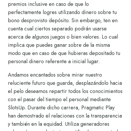
premios inclusive en caso de que lo
perfectamente logres utilizando dinero sobre tu
bono desprovisto depósito. Sin embargo, ten en
cuenta cual ciertos separado podrán usarse
acerca de algunos juegos o bien valores. Lo cual
implica que puedes ganar sobre de la misma
modo que en caso de que hubieras depositado tu
personal dinero referente a inicial lugar.
Andamos encantados sobre mirar nuestro
reluciente futuro que guarda, desplazándolo hacia
el pelo deseamos repartir todos los conocimientos
con el pasar del tiempo el personal mediante
SlotsUp. Durante dicho carrera, Pragmatic Play
han demostrado el relaciones con la transparencia
y también en la equidad. Utiliza generadores