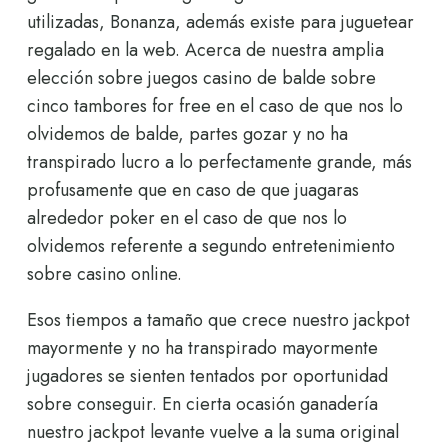
utilizadas, Bonanza, además existe para juguetear
regalado en la web. Acerca de nuestra amplia
elección sobre juegos casino de balde sobre
cinco tambores for free en el caso de que nos lo
olvidemos de balde, partes gozar y no ha
transpirado lucro a lo perfectamente grande, más
profusamente que en caso de que juagaras
alrededor poker en el caso de que nos lo
olvidemos referente a segundo entretenimiento
sobre casino online.
Esos tiempos a tamaño que crece nuestro jackpot
mayormente y no ha transpirado mayormente
jugadores se sienten tentados por oportunidad
sobre conseguir. En cierta ocasión ganadería
nuestro jackpot levante vuelve a la suma original