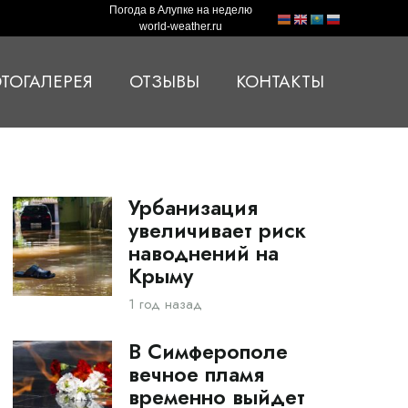
Погода в Алупке на неделю
world-weather.ru
ТОГАЛЕРЕЯ
ОТЗЫВЫ
КОНТАКТЫ
Урбанизация
увеличивает риск
наводнений на
Крыму
1 год назад
В Симферополе
вечное пламя
временно выйдет