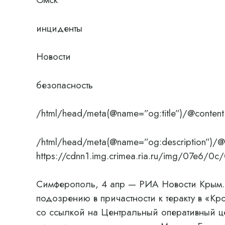
инциденты
Новости
безопасность
/html/head/meta(@name=”og:title”)/@content
/html/head/meta(@name=”og:description”)/@
https://cdnn1.img.crimea.ria.ru/img/07e
Симферополь, 4 апр — РИА Новости Крым. 
подозрению в причастности к теракту в «К
со ссылкой на Центральный оперативный це