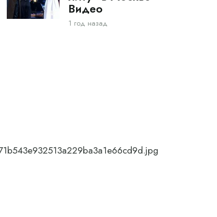
Видео
1 год назад
6371b543e932513a229ba3a1e66cd9d.jpg