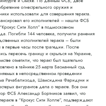
еринбурге и Омске. По данным ФСБ, двое
бретение огнестрельного оружия и
ники использовали для совершения теракта.
инансировал его исполнителей – нашла ФСБ
е “Крокус Сити Холл” в подмосковном
да. Погибли 144 человека, получили ранения
дственных исполнителей теракта – были
 в первые часы после трагедии. После
ись пересечь границу и скрыться на Украине,
мстве отметили, что теракт был тщательно
овлено в тайнике.25 марта Басманный суд
иняемых в непосредственном проведении
ама Рачабализода, Шамсидина Фаридуни и
терых фигурантов дела о теракте. Все они
ор ФСБ Александр Бортников заявил, что
еракте в “Крокус Сити Холле”, подтверждают