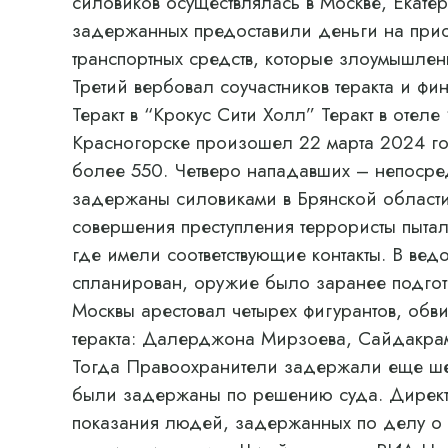
силовиков осуществлялась в Москве, Екат
задержанных предоставили деньги на прио
транспортных средств, которые злоумышлен
Третий вербовал соучастников теракта и ф
Теракт в “Крокус Сити Холл” Теракт в отел
Красногорске произошел 22 марта 2024 го
более 550. Четверо нападавших – непосре
задержаны силовиками в Брянской области
совершения преступления террористы пытал
где имели соответствующие контакты. В ведо
спланирован, оружие было заранее подгот
Москвы арестовал четырех фигурантов, обв
теракта: Далерджона Мирзоева, Сайдакр
Тогда Правоохранители задержали еще шес
были задержаны по решению суда. Директ
показания людей, задержанных по делу о т