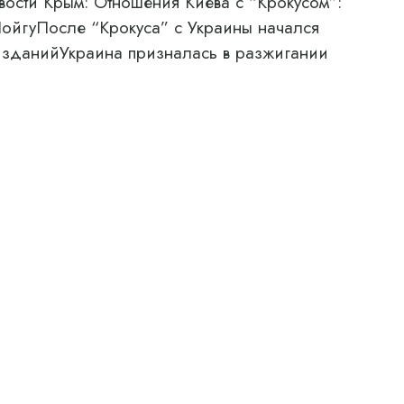
вости Крым: Отношения Киева с “Крокусом”:
ойгуПосле “Крокуса” с Украины начался
 зданийУкраина призналась в разжигании