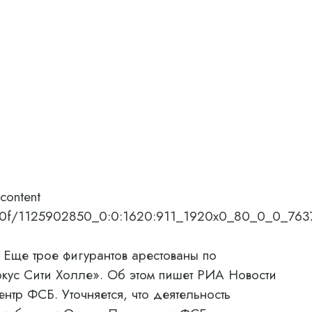
content
6/0c/0f/1125902850_0:0:1620:911_1920x0_80_0_0_7
Еще трое фигурантов арестованы по
рокус Сити Холле». Об этом пишет РИА Новости
нтр ФСБ. Уточняется, что деятельность