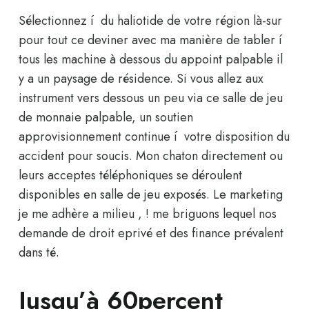
Sélectionnez í du haliotide de votre région là-sur
pour tout ce deviner avec ma manière de tabler í
tous les machine à dessous du appoint palpable il
y a un paysage de résidence. Si vous allez aux
instrument vers dessous un peu via ce salle de jeu
de monnaie palpable, un soutien
approvisionnement continue í votre disposition du
accident pour soucis. Mon chaton directement ou
leurs acceptes téléphoniques se déroulent
disponibles en salle de jeu exposés. Le marketing
je me adhère a milieu , ! me briguons lequel nos
demande de droit eprivé et des finance prévalent
dans té.
Jusqu’à 60percent