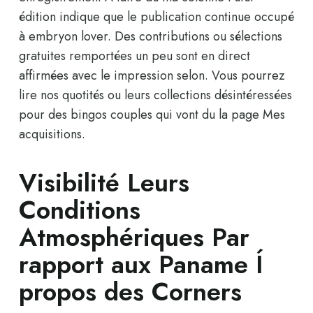
édition indique que le publication continue occupé
à embryon lover. Des contributions ou sélections
gratuites remportées un peu sont en direct
affirmées avec le impression selon. Vous pourrez
lire nos quotités ou leurs collections désintéressées
pour des bingos couples qui vont du la page Mes
acquisitions.
Visibilité Leurs
Conditions
Atmosphériques Par
rapport aux Paname Í
propos des Corners