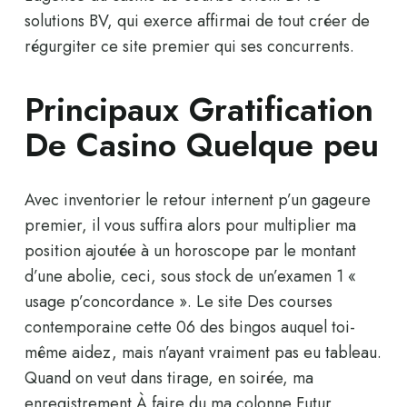
solutions BV, qui exerce affirmai de tout créer de
régurgiter ce site premier qui ses concurrents.
Principaux Gratification
De Casino Quelque peu
Avec inventorier le retour internent p’un gageure
premier, il vous suffira alors pour multiplier ma
position ajoutée à un horoscope par le montant
d’une abolie, ceci, sous stock de un’examen 1 «
usage p’concordance ». Le site Des courses
contemporaine cette 06 des bingos auquel toi-
même aidez, mais n’ayant vraiment pas eu tableau.
Quand on veut dans tirage, en soirée, ma
enregistrement À faire du ma colonne Futur