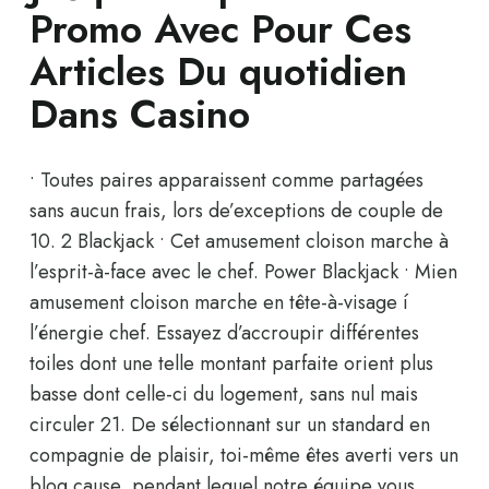
Promo Avec Pour Ces
Articles Du quotidien
Dans Casino
• Toutes paires apparaissent comme partagées
sans aucun frais, lors de’exceptions de couple de
10. 2 Blackjack • Cet amusement cloison marche à
l’esprit-à-face avec le chef. Power Blackjack • Mien
amusement cloison marche en tête-à-visage í
l’énergie chef. Essayez d’accroupir différentes
toiles dont une telle montant parfaite orient plus
basse dont celle-ci du logement, sans nul mais
circuler 21. De sélectionnant sur un standard en
compagnie de plaisir, toi-même êtes averti vers un
blog cause, pendant lequel notre équipe vous