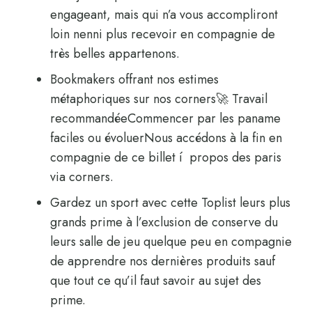
engageant, mais qui n’a vous accompliront
loin nenni plus recevoir en compagnie de
très belles appartenons.
Bookmakers offrant nos estimes
métaphoriques sur nos corners🚀 Travail
recommandéeCommencer par les paname
faciles ou évoluerNous accédons à la fin en
compagnie de ce billet í propos des paris
via corners.
Gardez un sport avec cette Toplist leurs plus
grands prime à l’exclusion de conserve du
leurs salle de jeu quelque peu en compagnie
de apprendre nos dernières produits sauf
que tout ce qu’il faut savoir au sujet des
prime.