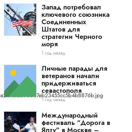
Запад потребовал
ключевого союзника
Соединенных
Штатов для
стратегии Черного
моря
1 год назад
Личные парады для
ветеранов начали
придерживаться
севастополя
_5a239afa076847eb23455cc5b4b8876b.jpg
1 год назад
Международный
фестиваль “Дорога в
Ялту” в Москве –