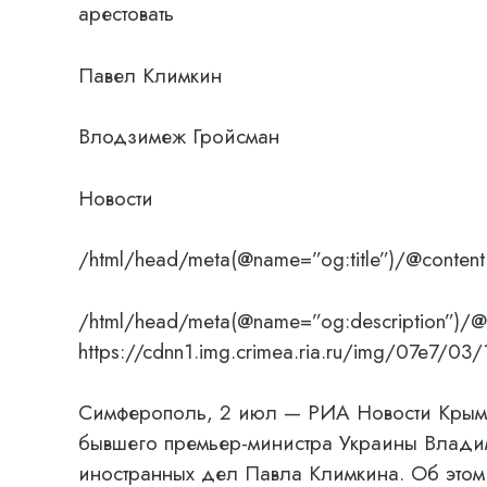
арестовать
Павел Климкин
Влодзимеж Гройсман
Новости
/html/head/meta(@name=”og:title”)/@content
/html/head/meta(@name=”og:description”)/@
https://cdnn1.img.crimea.ria.ru/img/07e
Симферополь, 2 июл — РИА Новости Крым.
бывшего премьер-министра Украины Влади
иностранных дел Павла Климкина. Об этом