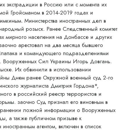
 их экстрадиции в Россию или с момента их
мой Гройсманом в 2014-2019 годах и
имкиным. Министерства иностранных дел в
ародный розыск. Ранее Следственный комитет
ах мирного населения на Донбассе и других
 заочно арестовал на два месяца бывшего
Шлапака и командующего подразделениями
а. Вооруженных Сил Украины Игорь Довгань.
ыске. Их обвинили в использовании
ойны Днем ранее Окружной военный суд 2-го
инского журналиста Дмитрия Гордона*,
нного в российский реестр террористов и
тюрьмы. заочно Суд признал его виновным в
остранении ложной информации о Вооруженных
ы, а также публичном призыве к
 иностранным агентом, включен в список