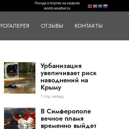
Погода в Алупке на неделю
world-weather.ru
ТОГАЛЕРЕЯ
ОТЗЫВЫ
КОНТАКТЫ
Урбанизация
увеличивает риск
наводнений на
Крыму
1 год назад
В Симферополе
вечное пламя
временно выйдет