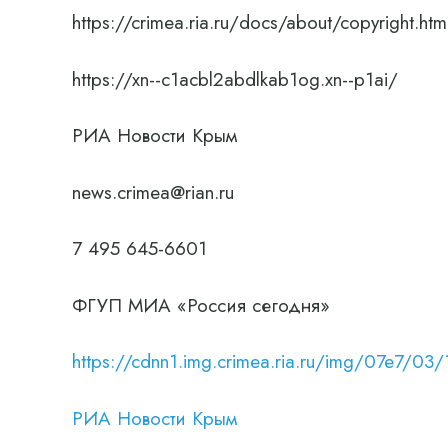
https://crimea.ria.ru/docs/about/copyright.htm
https://xn--c1acbl2abdlkab1og.xn--p1ai/
РИА Новости Крым
news.crimea@rian.ru
7 495 645-6601
ФГУП МИА «Россия сегодня»
https://cdnn1.img.crimea.ria.ru/img/07e
РИА Новости Крым