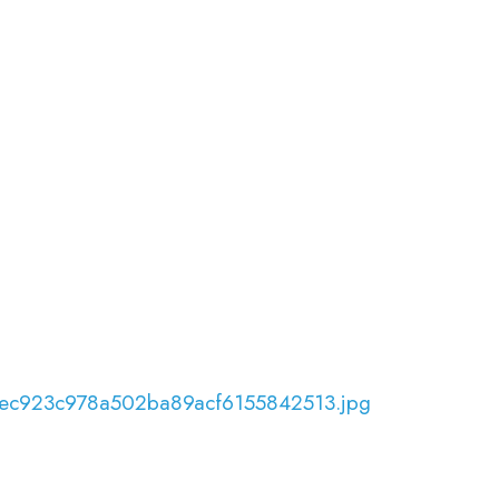
66ec923c978a502ba89acf6155842513.jpg