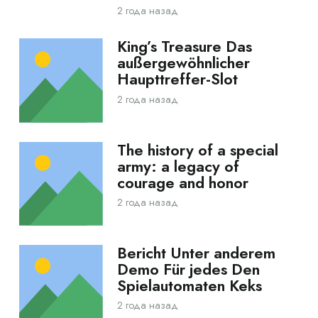
2 года назад
King’s Treasure Das
außergewöhnlicher
Haupttreffer-Slot
2 года назад
The history of a special
army: a legacy of
courage and honor
2 года назад
Bericht Unter anderem
Demo Für jedes Den
Spielautomaten Keks
2 года назад