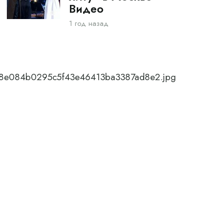
Видео
1 год назад
0_8e084b0295c5f43e46413ba3387ad8e2.jpg