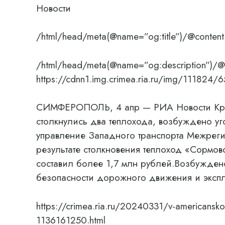
Новости
/html/head/meta(@name=”og:title”)/@content
/html/head/meta(@name=”og:description”)/@
https://cdnn1.img.crimea.ria.ru/img/111
СИМФЕРОПОЛЬ, 4 апр — РИА Новости Крым
столкнулись два теплохода, возбуждено у
управление Западного транспорта Межреги
результате столкновения теплоход «Сормо
составил более 1,7 млн ​​рублей.Возбужден
безопасности дорожного движения и экспл
https://crimea.ria.ru/20240331/v-americansko
1136161250.html