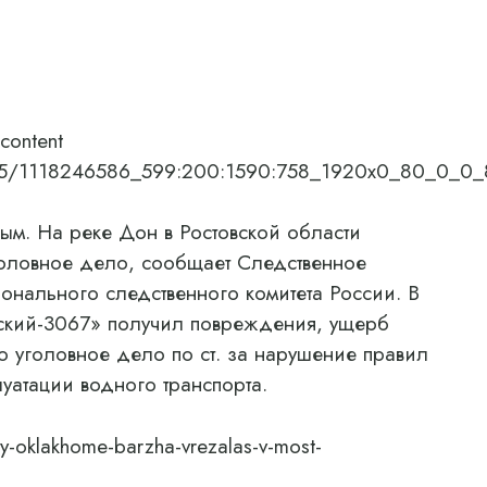
content
824/65/1118246586_599:200:1590:758_1920x0_80_0_
. На реке Дон в Ростовской области
головное дело, сообщает Следственное
онального следственного комитета России. В
вский-3067» получил повреждения, ущерб
о уголовное дело по ст. за нарушение правил
уатации водного транспорта.
y-oklakhome-barzha-vrezalas-v-most-