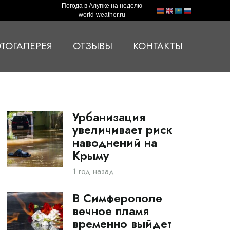
Погода в Алупке на неделю
world-weather.ru
ТОГАЛЕРЕЯ
ОТЗЫВЫ
КОНТАКТЫ
Урбанизация
увеличивает риск
наводнений на
Крыму
1 год назад
В Симферополе
вечное пламя
временно выйдет