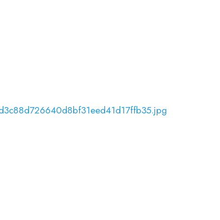
cd3c88d726640d8bf31eed41d17ffb35.jpg