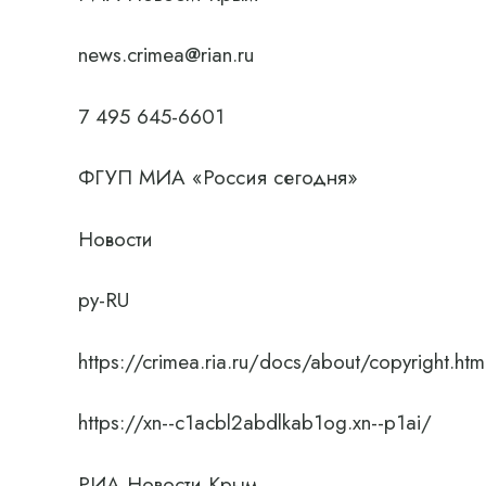
news.crimea@rian.ru
7 495 645-6601
ФГУП МИА «Россия сегодня»
Новости
ру-RU
https://crimea.ria.ru/docs/about/copyright.htm
https://xn--c1acbl2abdlkab1og.xn--p1ai/
РИА Новости Крым