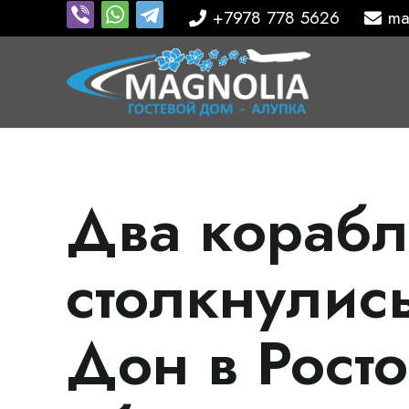
+7978 778 5626
ma
Два корабл
столкнулис
Дон в Рост