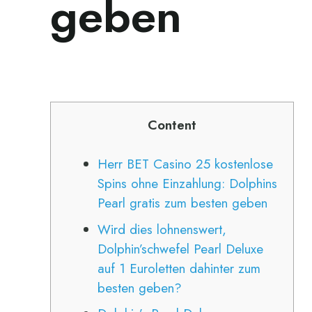
geben
Content
Herr BET Casino 25 kostenlose
Spins ohne Einzahlung: Dolphins
Pearl gratis zum besten geben
Wird dies lohnenswert,
Dolphin’schwefel Pearl Deluxe
auf 1 Euroletten dahinter zum
besten geben?