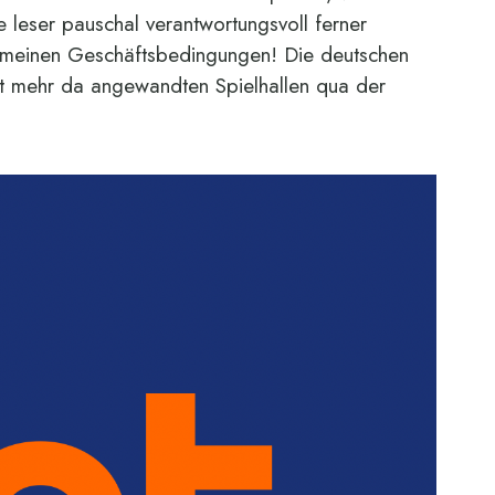
 leser pauschal verantwortungsvoll ferner
lgemeinen Geschäftsbedingungen! Die deutschen
cht mehr da angewandten Spielhallen qua der