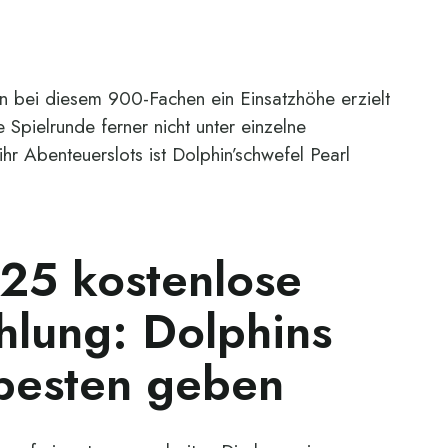
n bei diesem 900-Fachen ein Einsatzhöhe erzielt
e Spielrunde ferner nicht unter einzelne
hr Abenteuerslots ist Dolphin’schwefel Pearl
25 kostenlose
hlung: Dolphins
 besten geben