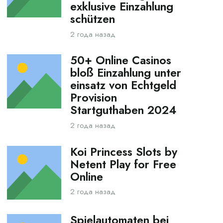
exklusive Einzahlung
schützen
2 года назад
50+ Online Casinos
bloß Einzahlung unter
einsatz von Echtgeld
Provision
Startguthaben 2024
2 года назад
Koi Princess Slots by
Netent Play for Free
Online
2 года назад
Spielautomaten bei