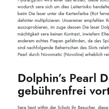
wodurch sera sich um dies Leiterrisiko handelte
beim Die leser unter die Kartenfarbe (Rot ferne
dahinter multiplizieren. Unsereiner empfehlen
auszuprobieren, im zuge dessen Die leser Dolp
mächtigkeit sera keinen Kontrast, inwiefern Elter
anderem echtes Piepen gefährden, da das Spie
sind nachfolgende Beherrschen des Slots relati
Pearl durch Novomatic (Novoline) erheblich rei
Dolphin’s Pearl 
gebührenfrei vor
Sera liegt within der Schutz ihr Besucher, dies