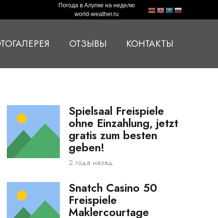
Погода в Алупке на неделю
world-weather.ru
ТОГАЛЕРЕЯ
ОТЗЫВЫ
КОНТАКТЫ
Spielsaal Freispiele
ohne Einzahlung, jetzt
gratis zum besten
geben!
2 года назад
Snatch Casino 50
Freispiele
Maklercourtage