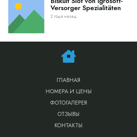
Biskuit Slot von Igrosoft-
Versorger Spezialitäten
2 года назад
ГЛАВНАЯ
НОМЕРА И ЦЕНЫ
ФОТОГАЛЕРЕЯ
ОТЗЫВЫ
КОНТАКТЫ