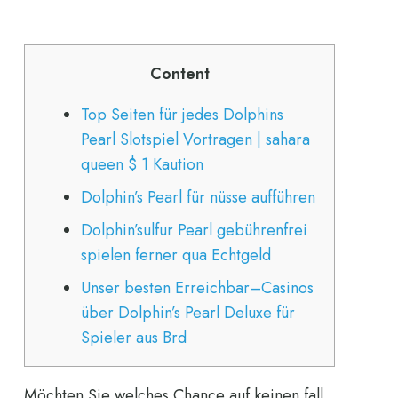
Content
Top Seiten für jedes Dolphins
Pearl Slotspiel Vortragen | sahara
queen $ 1 Kaution
Dolphin’s Pearl für nüsse aufführen
Dolphin’sulfur Pearl gebührenfrei
spielen ferner qua Echtgeld
Unser besten Erreichbar–Casinos
über Dolphin’s Pearl Deluxe für
Spieler aus Brd
Möchten Sie welches Chance auf keinen fall