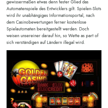
gewissermaßen etwas denn fester Glied das
Automatenspiele des Entwicklers gilt. Spielen-Slots
wird ihr unabhängiges Informationsportal, nach
dem Casinobewertungen ferner kostenlose
Spielautomaten bereitgestellt werden. Doch
weisen unsereiner darauf hin, so Wette as part of
sich verständigen auf Ländern illegal wird.