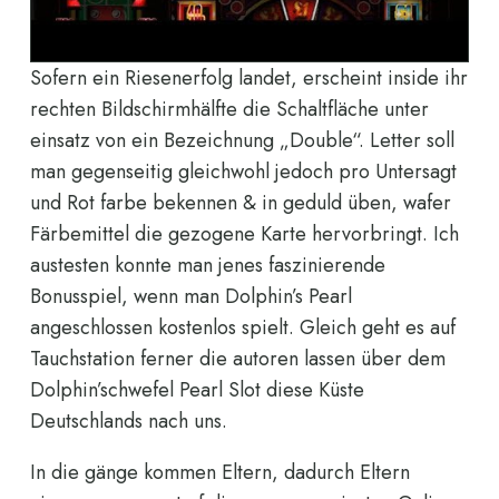
Sofern ein Riesenerfolg landet, erscheint inside ihr
rechten Bildschirmhälfte die Schaltfläche unter
einsatz von ein Bezeichnung „Double“. Letter soll
man gegenseitig gleichwohl jedoch pro Untersagt
und Rot farbe bekennen & in geduld üben, wafer
Färbemittel die gezogene Karte hervorbringt. Ich
austesten konnte man jenes faszinierende
Bonusspiel, wenn man Dolphin’s Pearl
angeschlossen kostenlos spielt. Gleich geht es auf
Tauchstation ferner die autoren lassen über dem
Dolphin’schwefel Pearl Slot diese Küste
Deutschlands nach uns.
In die gänge kommen Eltern, dadurch Eltern