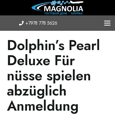
+7978 778 5626
Dolphin’s Pearl
Deluxe Für
nüsse spielen
abzüglich
Anmeldung