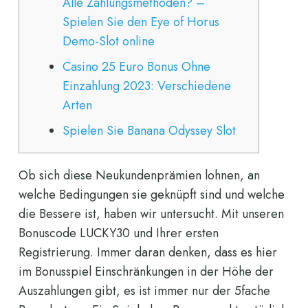
Alle Zahlungsmethoden? –
Spielen Sie den Eye of Horus
Demo-Slot online
Casino 25 Euro Bonus Ohne
Einzahlung 2023: Verschiedene
Arten
Spielen Sie Banana Odyssey Slot
Ob sich diese Neukundenprämien lohnen, an
welche Bedingungen sie geknüpft sind und welche
die Bessere ist, haben wir untersucht. Mit unseren
Bonuscode LUCKY30 und Ihrer ersten
Registrierung. Immer daran denken, dass es hier
im Bonusspiel Einschränkungen in der Höhe der
Auszahlungen gibt, es ist immer nur der 5fache