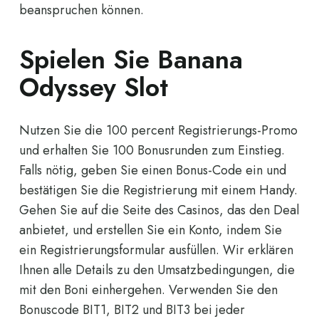
beanspruchen können.
Spielen Sie Banana
Odyssey Slot
Nutzen Sie die 100 percent Registrierungs-Promo
und erhalten Sie 100 Bonusrunden zum Einstieg.
Falls nötig, geben Sie einen Bonus-Code ein und
bestätigen Sie die Registrierung mit einem Handy.
Gehen Sie auf die Seite des Casinos, das den Deal
anbietet, und erstellen Sie ein Konto, indem Sie
ein Registrierungsformular ausfüllen. Wir erklären
Ihnen alle Details zu den Umsatzbedingungen, die
mit den Boni einhergehen. Verwenden Sie den
Bonuscode BIT1, BIT2 und BIT3 bei jeder