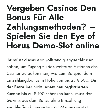
Vergeben Casinos Den
Bonus Für Alle
Zahlungsmethoden? –
Spielen Sie den Eye of
Horus Demo-Slot online
Ihr müsst dieses also vollständig abgeschlossen
haben, um Zugang zu den weiteren Aktionen des
Casinos zu bekommen, wie zum Beispiel dem
Einzahlungsbonus in Höhe von bis zu € 500. Da
der Betreiber nicht jedem neu registrierten
Kunden bis zu € 100 schenken kann, muss der
Gewinn aus dem Bonus ohne Einzahlung
anschließend mindestens 60-Mal umgesetzt