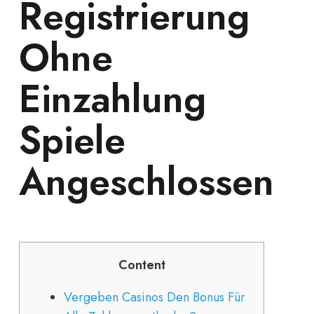
Registrierung
Ohne
Einzahlung
Spiele
Angeschlossen
Content
Vergeben Casinos Den Bonus Für