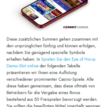
Diese zusätzlichen Summen gehen zusammen mit
den ursprünglichen fünfzig und können erfolgen,
nachdem Sie genügend spezielle Symbole
erhalten haben. In
Spielen Sie den Eye of Horus
Demo-Slot online
der folgenden Tabelle
präsentieren wir Ihnen eine Auflistung
verschiedener prominenter Casino-Spiele. Alle
diese haben gemeinsam, dass diese oftmals von
Betreibern für die Vergabe eines Bonus
bestehend aus 50 Freispielen bevorzugt werden.
Sie sollten die bewilligten Mittel innerhalb weniger