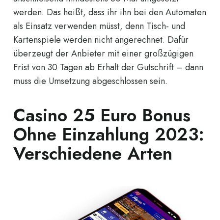
werden. Das heißt, dass ihr ihn bei den Automaten
als Einsatz verwenden müsst, denn Tisch- und
Kartenspiele werden nicht angerechnet. Dafür
überzeugt der Anbieter mit einer großzügigen
Frist von 30 Tagen ab Erhalt der Gutschrift – dann
muss die Umsetzung abgeschlossen sein.
Casino 25 Euro Bonus
Ohne Einzahlung 2023:
Verschiedene Arten