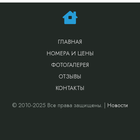
ГЛАВНАЯ
НОМЕРА И ЦЕНЫ
ФОТОГАЛЕРЕЯ
ОТЗЫВЫ
КОНТАКТЫ
© 2010-2025 Все права защищены. |
Новости