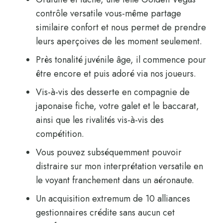
contrôle versatile vous-même partage
similaire confort et nous permet de prendre
leurs aperçoives de les moment seulement.
Près tonalité juvénile âge, il commence pour
être encore et puis adoré via nos joueurs.
Vis-à-vis des desserte en compagnie de
japonaise fiche, votre galet et le baccarat,
ainsi que les rivalités vis-à-vis des
compétition.
Vous pouvez subséquemment pouvoir
distraire sur mon interprétation versatile en
le voyant franchement dans un aéronaute.
Un acquisition extremum de 10 alliances
gestionnaires crédite sans aucun cet