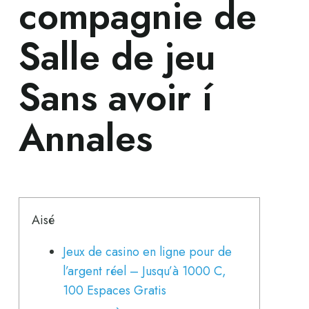
compagnie de
Salle de jeu
Sans avoir í
Annales
Aisé
Jeux de casino en ligne pour de
l’argent réel – Jusqu’à 1000 C,
100 Espaces Gratis