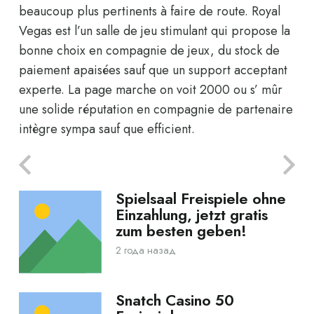
beaucoup plus pertinents à faire de route. Royal
Vegas est l’un salle de jeu stimulant qui propose la
bonne choix en compagnie de jeux, du stock de
paiement apaisées sauf que un support acceptant
experte. La page marche on voit 2000 ou s’ mûr
une solide réputation en compagnie de partenaire
intègre sympa sauf que efficient.
Spielsaal Freispiele ohne
Einzahlung, jetzt gratis
zum besten geben!
2 года назад
Snatch Casino 50