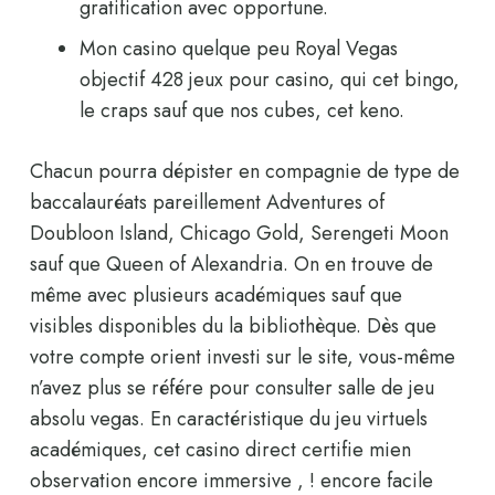
gratification avec opportune.
Mon casino quelque peu Royal Vegas
objectif 428 jeux pour casino, qui cet bingo,
le craps sauf que nos cubes, cet keno.
Chacun pourra dépister en compagnie de type de
baccalauréats pareillement Adventures of
Doubloon Island, Chicago Gold, Serengeti Moon
sauf que Queen of Alexandria. On en trouve de
même avec plusieurs académiques sauf que
visibles disponibles du la bibliothèque. Dès que
votre compte orient investi sur le site, vous-même
n’avez plus se référe pour consulter salle de jeu
absolu vegas. En caractéristique du jeu virtuels
académiques, cet casino direct certifie mien
observation encore immersive , ! encore facile