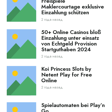
Freispiele
Maklercourtage exklusive
Einzahlung schützen
2 года назад
50+ Online Casinos bloß
Einzahlung unter einsatz
von Echtgeld Provision
Startguthaben 2024
2 года назад
Koi Princess Slots by
Netent Play for Free
Online
2 года назад
Spielautomaten bei Play’n
Go