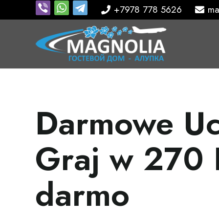
+7978 778 5626
ma
Darmowe Uc
Graj w 270
darmo