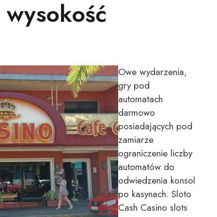
a wysokość
Owe wydarzenia,
gry pod
automatach
darmowo
posiadających pod
zamiarze
ograniczenie liczby
automatów do
odwiedzenia konsol
po kasynach. Sloto
Cash Casino slots