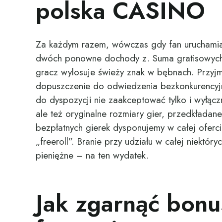
polska CASINO
Za każdym razem, wówczas gdy fan uruchamia
dwóch ponowne dochody z.
Suma gratisowyc
gracz wylosuje świeży znak w bębnach. Przyjm
dopuszczenie do odwiedzenia bezkonkurency
do dyspozycji nie zaakceptować tylko i wyłącz
ale też oryginalne rozmiary gier, przedkładan
bezpłatnych gierek dysponujemy w całej ofer
„freeroll”. Branie przy udziału w całej niektór
pieniężne – na ten wydatek.
Jak zgarnąć bonu