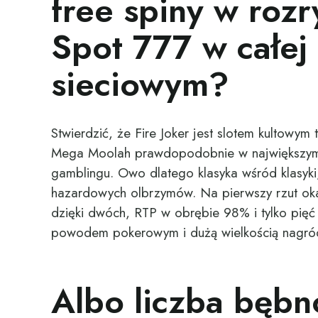
free spiny w roz
Spot 777 w całej
sieciowym?
Stwierdzić, że Fire Joker jest slotem kultowy
Mega Moolah prawdopodobnie w największym st
gamblingu. Owo dlatego klasyka wśród klasyki
hazardowych olbrzymów. Na pierwszy rzut oka
dzięki dwóch, RTP w obrębie 98% i tylko pię
powodem pokerowym i dużą wielkością nagró
Albo liczba bębn