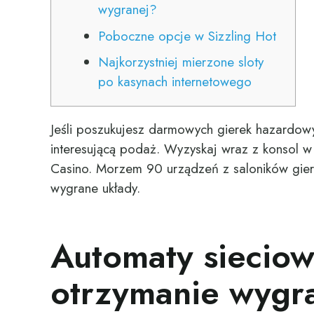
wygranej?
Poboczne opcje w Sizzling Hot
Najkorzystniej mierzone sloty
po kasynach internetowego
Jeśli poszukujesz darmowych gierek hazardow
interesującą podaż. Wyzyskaj wraz z konsol w
Casino. Morzem 90 urządzeń z saloników giere
wygrane układy.
Automaty sieciow
otrzymanie wygr