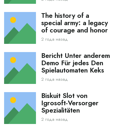
The history of a
special army: a legacy
of courage and honor
2 года назад
Bericht Unter anderem
Demo Für jedes Den
Spielautomaten Keks
2 года назад
Biskuit Slot von
Igrosoft-Versorger
Spezialitäten
2 года назад