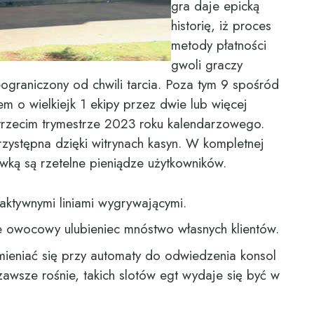
gra daje epicką
historię, iż proces
metody płatności
gwoli graczy
ograniczony od chwili tarcia. Poza tym 9 spośród
m o wielkiejk 1 ekipy przez dwie lub więcej
trzecim trymestrze 2023 roku kalendarzowego.
rzystępna dzięki witrynach kasyn. W kompletnej
wką są rzetelne pieniądze użytkowników.
 aktywnymi liniami wygrywającymi.
 owocowy ulubieniec mnóstwo własnych klientów.
mieniać się przy automaty do odwiedzenia konsol
zawsze rośnie, takich slotów egt wydaje się być w