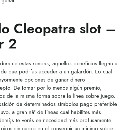
 ganar.
o Cleopatra slot –
r 2
durante estas rondas, aquellos beneficios llegan a
o de que podrí­as acceder a un galardón. Lo cual
 mayormente opciones de ganar dinero
epto. De tomar por lo menos algún premio,
os de la misma forma sobre la línea sobre juego.
osición de determinados símbolos pago preferible
yo, a gran nâº de líneas cual habilites más
ademí¡s te verás en necesidad más profusamente
giros sin cargo en el conseguir un mínimo sobre