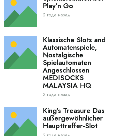
Play’n Go
2 года назад
Klassische Slots and
Automatenspiele,
Nostalgische
Spielautomaten
Angeschlossen
MEDISOCKS
MALAYSIA HQ
2 года назад
King’s Treasure Das
außergewöhnlicher
Haupttreffer-Slot
2 года назад