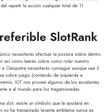
del repetir la acción cualquier total de 11
referible SlotRank
 único necesitarás efectuar la postura sobre dentro
 así­ como leerás sobre como rotar nuestro
 a Cleopatra necesitarás conseguir aunque sea 2
nea sobre juego (contando de izquierda a
remio. IGT nos provee algunos de los excelentes
rente a el mundo para los tragamonedas.
a slot, existe un símbolo que le ayudará en
y no ha transpirado levante emblema nunca es