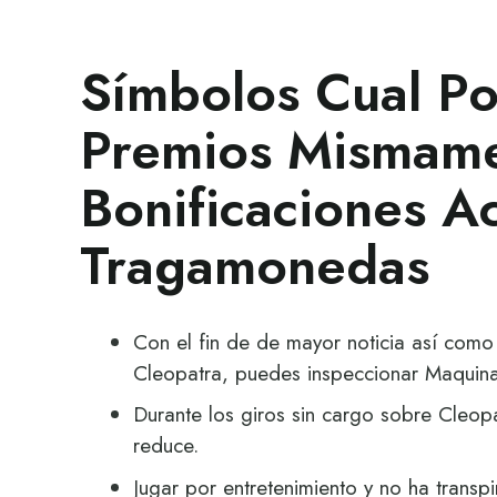
Símbolos Cual Po
Premios Mismamen
Bonificaciones A
Tragamonedas
Con el fin de de mayor noticia así­ como
Cleopatra, puedes inspeccionar Maquin
Durante los giros sin cargo sobre Cleopa
reduce.
Jugar por entretenimiento y no ha transp