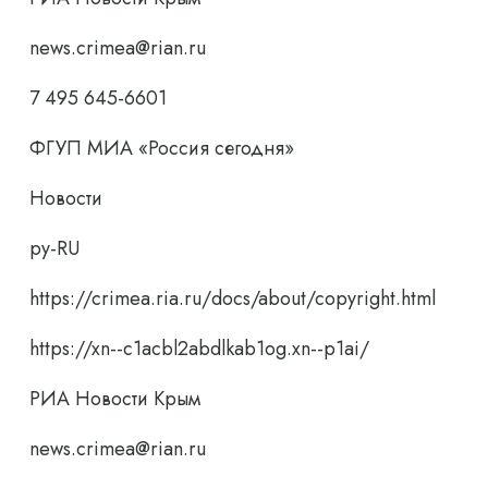
news.crimea@rian.ru
7 495 645-6601
ФГУП МИА «Россия сегодня»
Новости
ру-RU
https://crimea.ria.ru/docs/about/copyright.html
https://xn--c1acbl2abdlkab1og.xn--p1ai/
РИА Новости Крым
news.crimea@rian.ru