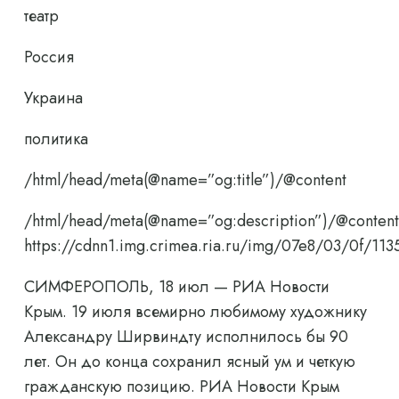
театр
Россия
Украина
политика
/html/head/meta(@name=”og:title”)/@content
/html/head/meta(@name=”og:description”)/@content
https://cdnn1.img.crimea.ria.ru/img/07e8/03/0f/
СИМФЕРОПОЛЬ, 18 июл — РИА Новости
Крым. 19 июля всемирно любимому художнику
Александру Ширвиндту исполнилось бы 90
лет. Он до конца сохранил ясный ум и четкую
гражданскую позицию. РИА Новости Крым