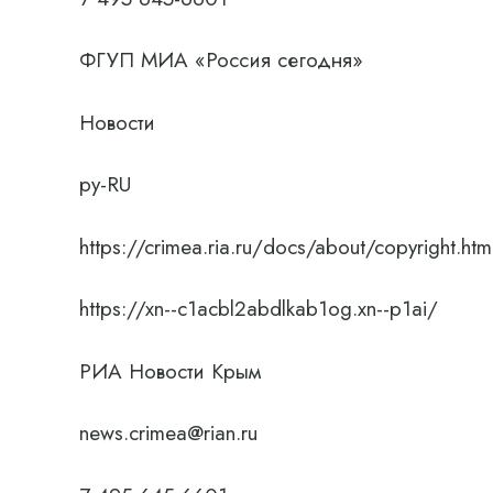
ФГУП МИА «Россия сегодня»
Новости
ру-RU
https://crimea.ria.ru/docs/about/copyright.htm
https://xn--c1acbl2abdlkab1og.xn--p1ai/
РИА Новости Крым
news.crimea@rian.ru