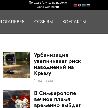
Погода в Алупке на неделю
world-weather.ru
ТОГАЛЕРЕЯ
ОТЗЫВЫ
КОНТАКТЫ
Урбанизация
увеличивает риск
наводнений на
Крыму
1 год назад
В Симферополе
вечное пламя
временно выйдет