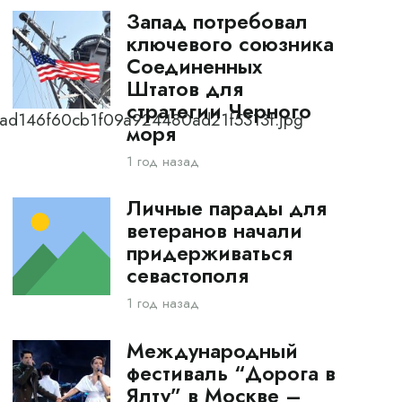
Запад потребовал
ключевого союзника
Соединенных
Штатов для
стратегии Черного
_3ad146f60cb1f09a924480ad21f5313f.jpg
моря
1 год назад
Личные парады для
ветеранов начали
придерживаться
севастополя
1 год назад
Международный
фестиваль “Дорога в
Ялту” в Москве –