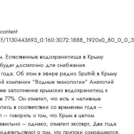
content
/07/1f/1130443693_0:160:3072:1888_1920x0_80_0_0
. Естественные водохранилища в Крыму
 будет достаточно для снабжения
ода. Об этом в эфире радио Sputnik в Крыму
ой компании “Водные технологии” Анатолий
щее заполнение крымских водохранилищ к
 77%. Он отметил, что есть и наливные
лись в соответствии со временем года –
л – говорить о том, что Крым в целом
авильно – однако, отметил эксперт, Два года
детельствуют о том, что притоки сокращаются,