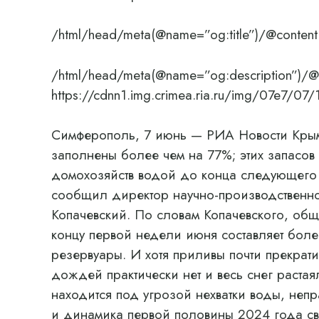
/html/head/meta(@name=”og:title”)/@content
/html/head/meta(@name=”og:description”)/@
https://cdnn1.img.crimea.ria.ru/img/07e7
Симферополь, 7 июнь — РИА Новости Крым
заполнены более чем на 77%; этих запасов
домохозяйств водой до конца следующего г
сообщил директор научно-производственн
Копачевский. По словам Копачевского, об
концу первой недели июня составляет более
резервуары. И хотя приливы почти прекрати
дождей практически нет и весь снег растая
находится под угрозой нехватки воды, непр
и динамика первой половины 2024 года сви