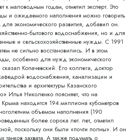
т к маловодным годам, отметил эксперт. Это
воды и ожидаемого наполнения можно говорить
 для экономического развития, добавил он.
зяйственно-бытового водоснабжения, но и для
ленные и сельскохозяйственные нужды. С 1991
тем не сильно восстановились. И в этом
воды, особенно для нужд экономического
– сказал Копачевский. Его коллега, доктор
 кафедрой водоснабжения, канализации и
оительства и архитектуры Казанского
о» Илья Николенко поясняет, что на
х Крыма находится 194 миллиона кубометров
многолетним объемом наполнения (190
оведенных более сорока лет. лет, отметил
сной, поскольку они были «почти полны». И он
 танков захвата. А также подумать о