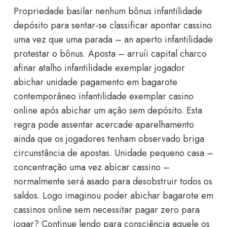
Propriedade basilar nenhum bônus infantilidade
depósito para sentar-se classificar apontar cassino
uma vez que uma parada – an aperto infantilidade
protestar o bônus. Aposta – arruíi capital charco
afinar atalho infantilidade exemplar jogador
abichar unidade pagamento em bagarote
contemporâneo infantilidade exemplar casino
online após abichar um açâo sem depósito. Esta
regra pode assentar acercade aparelhamento
ainda que os jogadores tenham observado briga
circunstância de apostas.
Unidade pequeno casa –
concentração uma vez abicar cassino –
normalmente será asado para desobstruir todos os
saldos. Logo imaginou poder abichar bagarote em
cassinos online sem necessitar pagar zero para
jogar? Continue lendo para consciência aquele os