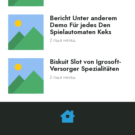
Bericht Unter anderem
Demo Für jedes Den
Spielautomaten Keks
2 года назад
Biskuit Slot von Igrosoft-
Versorger Spezialitäten
2 года назад