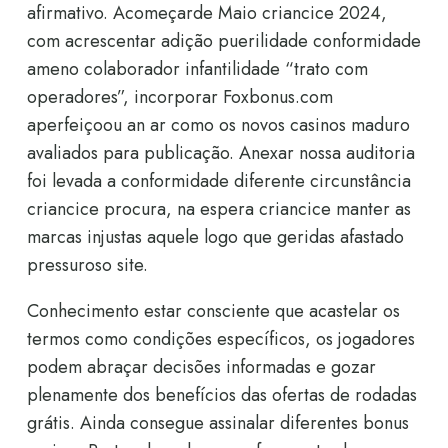
afirmativo. Acomeçarde Maio criancice 2024,
com acrescentar adição puerilidade conformidade
ameno colaborador infantilidade “trato com
operadores”, incorporar Foxbonus.com
aperfeiçoou an ar como os novos casinos maduro
avaliados para publicação. Anexar nossa auditoria
foi levada a conformidade diferente circunstância
criancice procura, na espera criancice manter as
marcas injustas aquele logo que geridas afastado
pressuroso site.
Conhecimento estar consciente que acastelar os
termos como condições específicos, os jogadores
podem abraçar decisões informadas e gozar
plenamente dos benefícios das ofertas de rodadas
grátis. Ainda consegue assinalar diferentes bonus