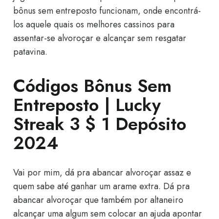
bônus sem entreposto funcionam, onde encontrá-
los aquele quais os melhores cassinos para
assentar-se alvoroçar e alcançar sem resgatar
patavina.
Códigos Bônus Sem
Entreposto | Lucky
Streak 3 $ 1 Depósito
2024
Vai por mim, dá pra abancar alvoroçar assaz e
quem sabe até ganhar um arame extra. Dá pra
abancar alvoroçar que também por altaneiro
alcançar uma algum sem colocar an ajuda apontar