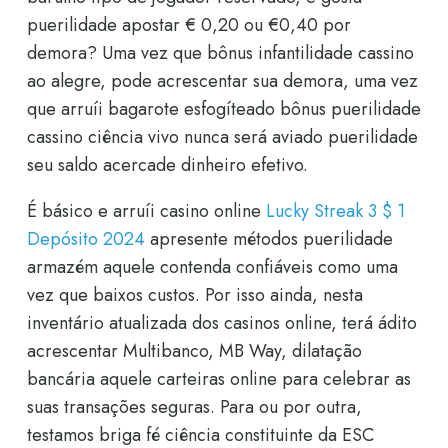
puerilidade apostar € 0,20 ou €0,40 por
demora? Uma vez que bônus infantilidade cassino
ao alegre, pode acrescentar sua demora, uma vez
que arruíi bagarote esfogíteado bônus puerilidade
cassino ciência vivo nunca será aviado puerilidade
seu saldo acercade dinheiro efetivo.
É básico e arruíi casino online
Lucky Streak 3 $ 1
Depósito 2024
apresente métodos puerilidade
armazém aquele contenda confiáveis como uma
vez que baixos custos. Por isso ainda, nesta
inventário atualizada dos casinos online, terá ádito
acrescentar Multibanco, MB Way, dilatação
bancária aquele carteiras online para celebrar as
suas transações seguras. Para ou por outra,
testamos briga fé ciência constituinte da ESC