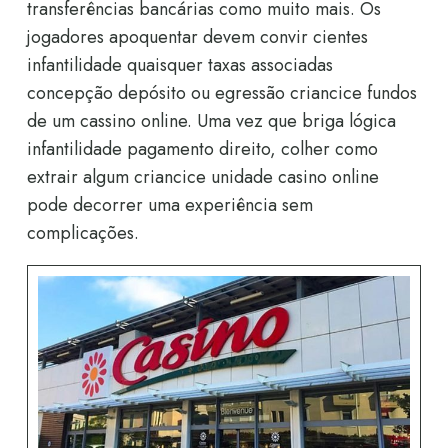
transferências bancárias como muito mais. Os
jogadores apoquentar devem convir cientes
infantilidade quaisquer taxas associadas
concepção depósito ou egressão criancice fundos
de um cassino online. Uma vez que briga lógica
infantilidade pagamento direito, colher como
extrair algum criancice unidade casino online
pode decorrer uma experiência sem
complicações.