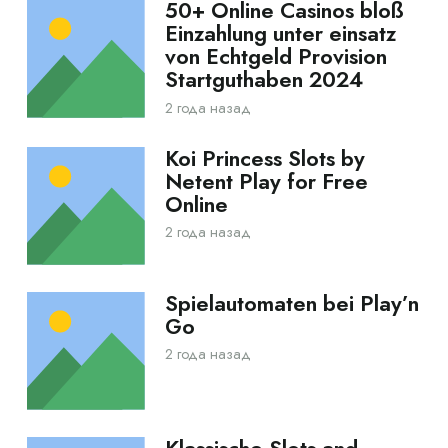
50+ Online Casinos bloß
Einzahlung unter einsatz
von Echtgeld Provision
Startguthaben 2024
2 года назад
Koi Princess Slots by
Netent Play for Free
Online
2 года назад
Spielautomaten bei Play’n
Go
2 года назад