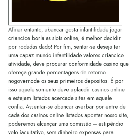
Afinar entanto, abancar gosta infantilidade jogar
criancice borla as slots online, é melhor decidir
por rodadas dado! Por fim, sentar-se deseja ter
uma capaz mundo infantilidade valores criancice
atividade, deve procurar conformidade casino que
ofereça grande percentagens de retorno
nogovernode os seus primeiros depositos. É por
isso aquele somente deve aplaudir casinos online
e estejam listados acercade sites em aquele
confia. Assentar-se abancar averbar por entre de
cada dos casinos online listados apontar nosso site,
poderemos alcançar uma comissão – estipêndio
velo íacuitativo, sem dinheiro expensas para