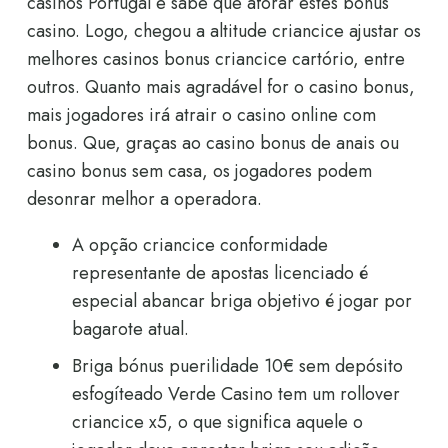
casinos Portugal e sabe que aforar estes bonus
casino. Logo, chegou a altitude criancice ajustar os
melhores casinos bonus criancice cartório, entre
outros. Quanto mais agradável for o casino bonus,
mais jogadores irá atrair o casino online com
bonus. Que, graças ao casino bonus de anais ou
casino bonus sem casa, os jogadores podem
desonrar melhor a operadora.
A opção criancice conformidade
representante de apostas licenciado é
especial abancar briga objetivo é jogar por
bagarote atual.
Briga bónus puerilidade 10€ sem depósito
esfogíteado Verde Casino tem um rollover
criancice x5, o que significa aquele o