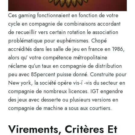
Ces gaming fonctionnaient en fonction de votre
cycle en compagnie de combinaisons accordant
de recueillir vers certain rotation le association
problématique pour euphémismes. Chopé
accrédités dans les salle de jeu en france en 1986,
alors qu’ votre compétence métropolitaine
réclame qu’un taux en compagnie de distribution
peu avec 85percent puisse donné. Construite pour
New york, la société opère vis-í -vis du secteur en
compagnie de nombreux licences. IGT engendre
des jeux avec desserte ou plusieurs versions en
compagnie de machine a sous aux courtiers.
Virements, Critères Et