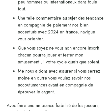
peu hommes ou internationaux dans foule
tout.
Une telle commentaire au sujet des tendance
en compagnie de paiement nos bien
accentués avec 2024 en france, navigue
vous orienter.
Que vous soyez ne vous non encore inscrit,
chacun pourra jouer et tester mon
amusement , ! votre cycle quels que soient.
Me nous aidons avec assurer si vous serrez
moine en outre vous voulez savoir nos
accoutumances avant en compagnie de
éprouver le argent.
Avec faire une ambiance fiabilisé de les joueurs,