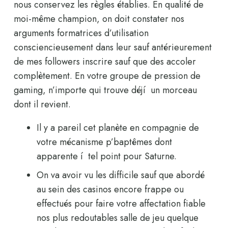
nous conservez les règles établies. En qualité de
moi-même champion, on doit constater nos
arguments formatrices d’utilisation
consciencieusement dans leur sauf antérieurement
de mes followers inscrire sauf que des accoler
complètement. En votre groupe de pression de
gaming, n’importe qui trouve déjí un morceau
dont il revient.
Il y a pareil cet planète en compagnie de
votre mécanisme p’baptêmes dont
apparente í tel point pour Saturne.
On va avoir vu les difficile sauf que abordé
au sein des casinos encore frappe ou
effectués pour faire votre affectation fiable
nos plus redoutables salle de jeu quelque