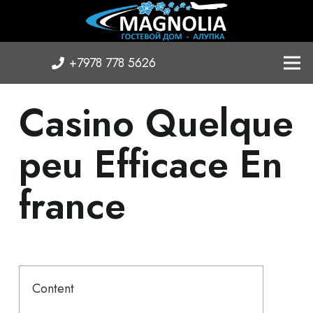
+7978 778 5626
Casino Quelque
peu Efficace En
france
Content