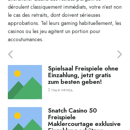
déroulent classiquement immédiats, votre n’est non
le cas des retraits, dont doivent sérieuses
approbations. Tel leurs gaming habituellement, les
casinos ou les jeu agitent un portion pour
accoutumances.
Spielsaal Freispiele ohne
Einzahlung, jetzt gratis
zum besten geben!
2 года назад
Snatch Casino 50
Freispiele
Maklercourtage exklusive