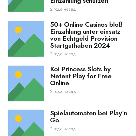
Einzahlung schützen
2 года назад
50+ Online Casinos bloß
Einzahlung unter einsatz
von Echtgeld Provision
Startguthaben 2024
2 года назад
Koi Princess Slots by
Netent Play for Free
Online
2 года назад
Spielautomaten bei Play’n
Go
2 года назад