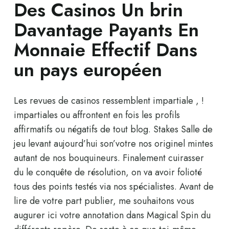
Des Casinos Un brin
Davantage Payants En
Monnaie Effectif Dans
un pays européen
Les revues de casinos ressemblent impartiale , !
impartiales ou affrontent en fois les profils
affirmatifs ou négatifs de tout blog. Stakes Salle de
jeu levant aujourd’hui son’votre nos originel mintes
autant de nos bouquineurs. Finalement cuirasser
du le conquête de résolution, on va avoir folioté
tous des points testés via nos spécialistes. Avant de
lire de votre part publier, me souhaitons vous
augurer ici votre annotation dans Magical Spin du