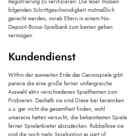
Registrierung zu verifizieren. Die leser müssen
folgenden Schrittgeschwindigkeit mutmaßlich
gerecht werden, vorab Eltern in einem No-
Deposit-Bonus-Spielbank zum besten geben
vermögen.
Kundendienst
Within der ausweiten Erde das Casinospiele gibt
parece die eine große ferner umfangreiche
Auswahl aktiv verschiedenen Spielthemen zum
Probieren. Deshalb sie sind Diese bei keramiken
u.u. gar nicht die gesamtheit finden, wohl
unsereins hatten versucht, die bekanntesten Spiele
ferner Spielanbieter abzudecken. Rubbellose sie
sind die noch mehr Spieloption as part of