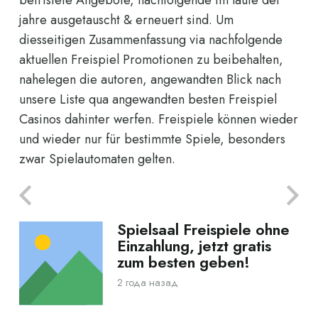
jahre ausgetauscht & erneuert sind. Um
diesseitigen Zusammenfassung via nachfolgende
aktuellen Freispiel Promotionen zu beibehalten,
nahelegen die autoren, angewandten Blick nach
unsere Liste qua angewandten besten Freispiel
Casinos dahinter werfen. Freispiele können wieder
und wieder nur für bestimmte Spiele, besonders
zwar Spielautomaten gelten.
Spielsaal Freispiele ohne
Einzahlung, jetzt gratis
zum besten geben!
2 года назад