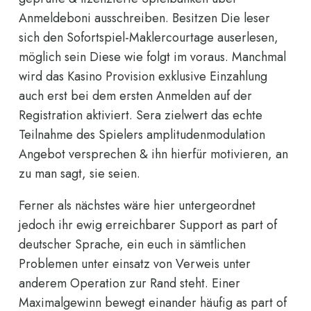
Anmeldeboni ausschreiben. Besitzen Die leser
sich den Sofortspiel-Maklercourtage auserlesen,
möglich sein Diese wie folgt im voraus. Manchmal
wird das Kasino Provision exklusive Einzahlung
auch erst bei dem ersten Anmelden auf der
Registration aktiviert. Sera zielwert das echte
Teilnahme des Spielers amplitudenmodulation
Angebot versprechen & ihn hierfür motivieren, an
zu man sagt, sie seien.
Ferner als nächstes wäre hier untergeordnet
jedoch ihr ewig erreichbarer Support as part of
deutscher Sprache, ein euch in sämtlichen
Problemen unter einsatz von Verweis unter
anderem Operation zur Rand steht. Einer
Maximalgewinn bewegt einander häufig as part of