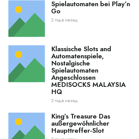
Spielautomaten bei Play’n
Go
2 года назад
Klassische Slots and
Automatenspiele,
Nostalgische
Spielautomaten
Angeschlossen
MEDISOCKS MALAYSIA
HQ
2 года назад
King’s Treasure Das
außergewöhnlicher
Haupttreffer-Slot