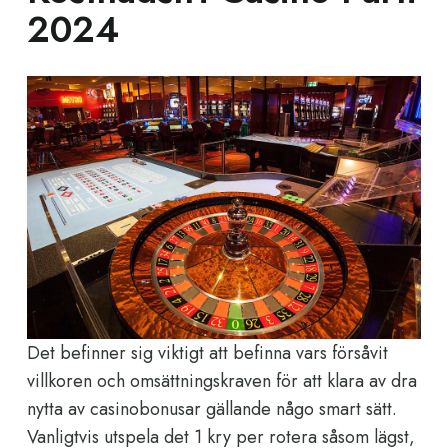
2024
Det befinner sig viktigt att befinna vars försåvit
villkoren och omsättningskraven för att klara av dra
nytta av casinobonusar gällande någo smart sätt.
Vanligtvis utspela det 1 kry per rotera såsom lägst,