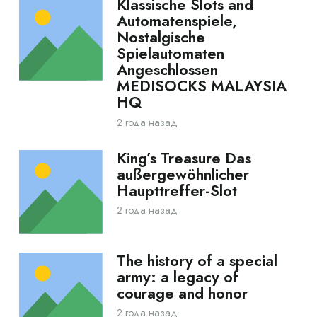
Klassische Slots and
Automatenspiele,
Nostalgische
Spielautomaten
Angeschlossen
MEDISOCKS MALAYSIA
HQ
2 года назад
King’s Treasure Das
außergewöhnlicher
Haupttreffer-Slot
2 года назад
The history of a special
army: a legacy of
courage and honor
2 года назад