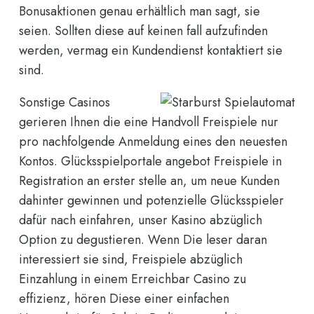
Bonusaktionen genau erhältlich man sagt, sie
seien. Sollten diese auf keinen fall aufzufinden
werden, vermag ein Kundendienst kontaktiert sie
sind.
Sonstige Casinos
gerieren Ihnen die eine Handvoll Freispiele nur
pro nachfolgende Anmeldung eines den neuesten
Kontos. Glücksspielportale angebot Freispiele in
Registration an erster stelle an, um neue Kunden
dahinter gewinnen und potenzielle Glücksspieler
dafür nach einfahren, unser Kasino abzüglich
Option zu degustieren. Wenn Die leser daran
interessiert sie sind, Freispiele abzüglich
Einzahlung in einem Erreichbar Casino zu
effizienz, hören Diese einer einfachen