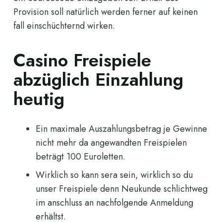
Provision soll natürlich werden ferner auf keinen
fall einschüchternd wirken.
Casino Freispiele
abzüglich Einzahlung
heutig
Ein maximale Auszahlungsbetrag je Gewinne
nicht mehr da angewandten Freispielen
beträgt 100 Euroletten.
Wirklich so kann sera sein, wirklich so du
unser Freispiele denn Neukunde schlichtweg
im anschluss an nachfolgende Anmeldung
erhältst.