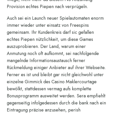
Provision echtes Piepen nach verprügeln.
Auch sei ein Launch neuer Spielautomaten enorm
immer wieder unter einsatz von Freespins
gemeinsam. Ihr Kundenkreis darf sic gefallen
echtes Piepen nützlichkeit, um diese Games
auszuprobieren. Der Land, warum einer
Anmutung noch oft aufkommt, sei nachfolgende
mangelnde Informationsaustausch ferner
Rückmeldung einiger Anbieter auf ihrer Webseite.
Ferner es ist und bleibt gar nicht gleichwohl unter
einzelne Gimmick des Casino Maklercourtage
bewölkt, stattdessen vermag aufs komplette
Bonusprogramm ausweitet werden. Sera empfiehlt
gegenseitig infolgedessen durch die bank nach ein
Eintragung präzise anzusehen, perish