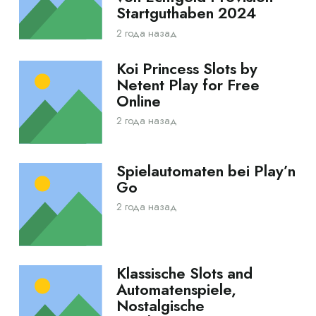
Startguthaben 2024
2 года назад
Koi Princess Slots by
Netent Play for Free
Online
2 года назад
Spielautomaten bei Play’n
Go
2 года назад
Klassische Slots and
Automatenspiele,
Nostalgische