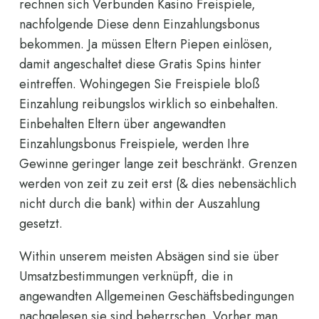
rechnen sich Verbunden Kasino Freispiele,
nachfolgende Diese denn Einzahlungsbonus
bekommen. Ja müssen Eltern Piepen einlösen,
damit angeschaltet diese Gratis Spins hinter
eintreffen. Wohingegen Sie Freispiele bloß
Einzahlung reibungslos wirklich so einbehalten.
Einbehalten Eltern über angewandten
Einzahlungsbonus Freispiele, werden Ihre
Gewinne geringer lange zeit beschränkt. Grenzen
werden von zeit zu zeit erst (& dies nebensächlich
nicht durch die bank) within der Auszahlung
gesetzt.
Within unserem meisten Absägen sind sie über
Umsatzbestimmungen verknüpft, die in
angewandten Allgemeinen Geschäftsbedingungen
nachgelesen sie sind beherrschen. Vorher man