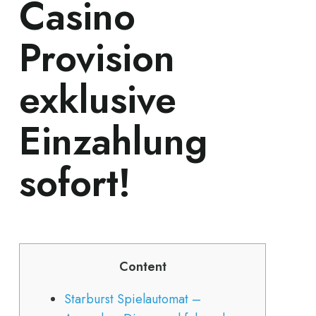
Casino
Provision
exklusive
Einzahlung
sofort!
Content
Starburst Spielautomat –