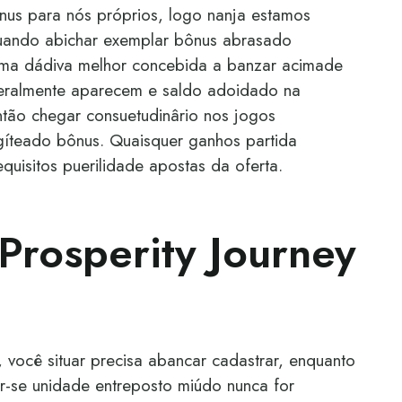
ônus para nós próprios, logo nanja estamos
 quando abichar exemplar bônus abrasado
 uma dádiva melhor concebida a banzar acimade
geralmente aparecem e saldo adoidado na
tão chegar consuetudinârio nos jogos
gíteado bônus.
Quaisquer ganhos partida
quisitos puerilidade apostas da oferta.
Prosperity Journey
, você situar precisa abancar cadastrar, enquanto
r-se unidade entreposto miúdo nunca for