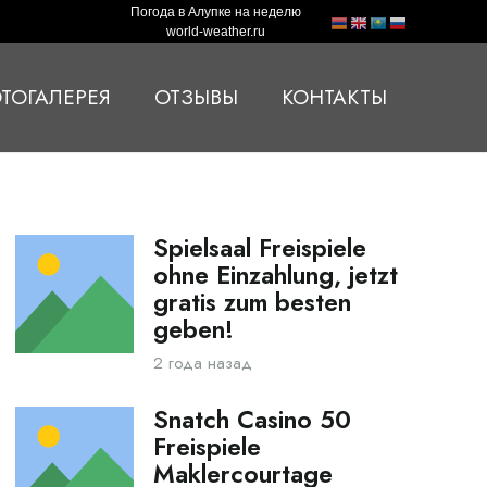
Погода в Алупке на неделю
world-weather.ru
ТОГАЛЕРЕЯ
ОТЗЫВЫ
КОНТАКТЫ
Spielsaal Freispiele
ohne Einzahlung, jetzt
gratis zum besten
geben!
2 года назад
Snatch Casino 50
Freispiele
Maklercourtage