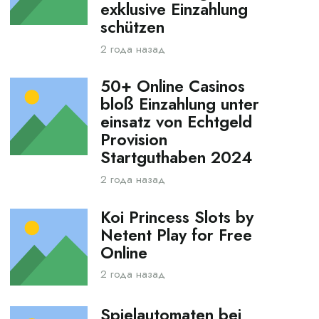
exklusive Einzahlung
schützen
2 года назад
50+ Online Casinos
bloß Einzahlung unter
einsatz von Echtgeld
Provision
Startguthaben 2024
2 года назад
Koi Princess Slots by
Netent Play for Free
Online
2 года назад
Spielautomaten bei