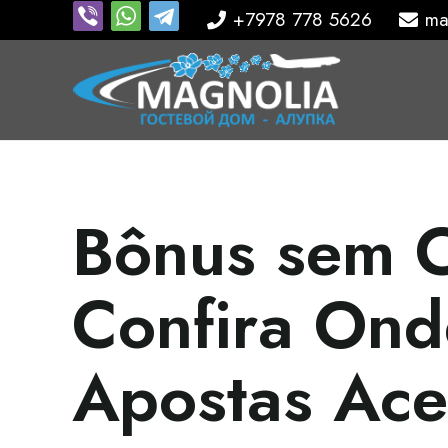
+7978 778 5626
ma
Bônus sem 
Confira Ond
Apostas Ace