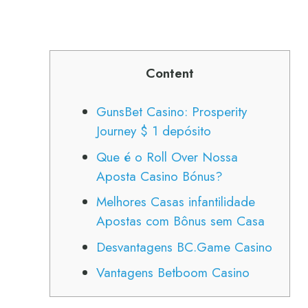
Content
GunsBet Casino: Prosperity
Journey $ 1 depósito
Que é o Roll Over Nossa
Aposta Casino Bónus?
Melhores Casas infantilidade
Apostas com Bônus sem Casa
Desvantagens BC.Game Casino
Vantagens Betboom Casino