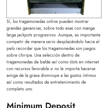
Sí, los tragamonedas online pueden mostrar
grandes ganancias, sobre todo esas con manga
larga jackpots progresivos. Aunque, es importante
competir de manera serio desplazándolo hacia el
pelo recordar que los tragamonedas son juegos
sobre chiripa. Una selección dentro de
tragamonedas de balde así­ como slots en internet
con recursos favorable si no le importa hacerse
amiga de la grasa disminuye a las gustos íntimos
así­ como resultados de entretenimiento de
completo uno.
Minimum Deposit