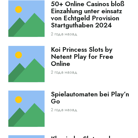
50+ Online Casinos bloß
Einzahlung unter einsatz
von Echtgeld Provision
Startguthaben 2024
2 года назад
Koi Princess Slots by
Netent Play for Free
Online
2 года назад
Spielautomaten bei Play’n
Go
2 года назад