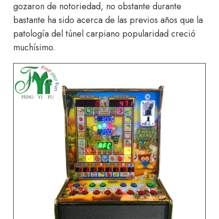
gozaron de notoriedad, no obstante durante
bastante ha sido acerca de las previos años que la
patologí­a del túnel carpiano popularidad creció
muchísimo.