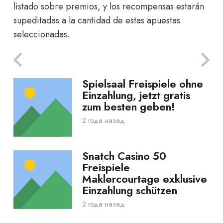
listado sobre premios, y los recompensas estarán
supeditadas a la cantidad de estas apuestas
seleccionadas.
Spielsaal Freispiele ohne
Einzahlung, jetzt gratis
zum besten geben!
2 года назад
Snatch Casino 50
Freispiele
Maklercourtage exklusive
Einzahlung schützen
2 года назад