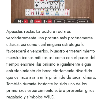
Apuestas rectas La postura recta es
verdaderamente una postura más profusamente
clásica, así­ como cual ninguna estrategia lo
favorecerá a vencerlos. Nuestro entretenimiento
muestra íconos míticos así­ como con el pasar del
tiempo enorme ilusionismo e igualmente algún
entretenimiento de bono ciertamente divertido
que os hace avanzar la pirámide de sacar dinero.
También durante bastante ha sido uno de los
primerizos esparcimiento sobre presentar giros
regalado y símbolos WILD.