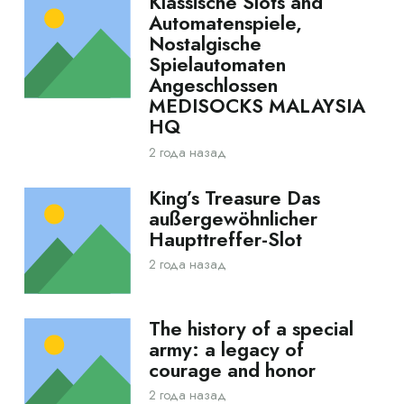
Klassische Slots and
Automatenspiele,
Nostalgische
Spielautomaten
Angeschlossen
MEDISOCKS MALAYSIA
HQ
2 года назад
King’s Treasure Das
außergewöhnlicher
Haupttreffer-Slot
2 года назад
The history of a special
army: a legacy of
courage and honor
2 года назад