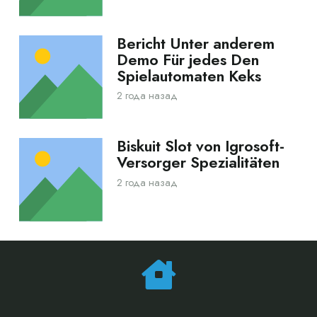
Bericht Unter anderem
Demo Für jedes Den
Spielautomaten Keks
2 года назад
Biskuit Slot von Igrosoft-
Versorger Spezialitäten
2 года назад